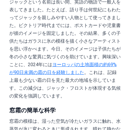
ジャックという名前は長い間、英語の物語で一般人を
表してきました。たとえば、語り手は何世紀にもわた
ってジャックを親しみやすい人物として使ってきまし
た。ビクトリア時代までには、ポストカードや児童書
が彼のイメージを固定しました。その結果、多くの子
供たちはガラスに氷の模様を描く小さなアーティスト
を思い浮かべます。今日、そのイメージは子供たちが
冬の小さな驚異に気づくのを助けています。興味深い
ことに、2024年には
ヨーロッパの土地面積の約69%
が90日未満の霜の日を経験しました
。これは、記録
上最も少ない霜の日を見た最大の地域を示していま
す。この減少は、ジャック・フロストが体現する気候
の変化を強調しています。
窓霜の簡単な科学
窓霜の模様は、湿った空気が冷たいガラスに触れ、水
蒸気が氷に変わるときに形成されます。晴れて静かな