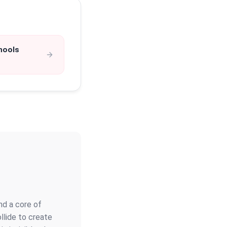
hools
nd a core of
ollide to create