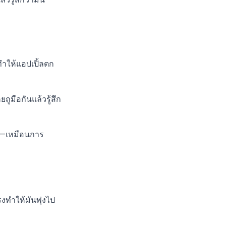
ทำให้แอปเปิ้ลตก
ูมือกันแล้วรู้สึก
ัน—เหมือนการ
งทำให้มันพุ่งไป