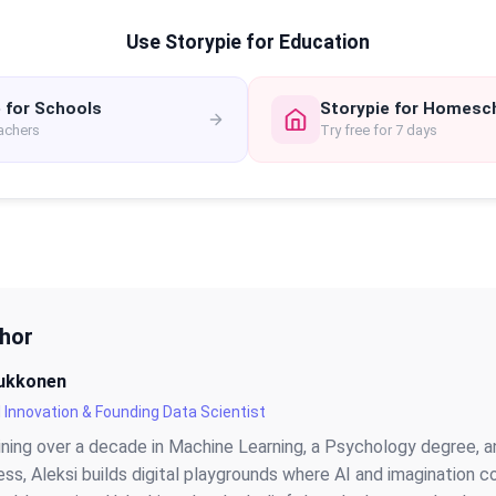
Use Storypie for Education
 for Schools
Storypie for Homesc
eachers
Try free for 7 days
thor
Kukkonen
I Innovation & Founding Data Scientist
ning over a decade in Machine Learning, a Psychology degree, a
ess, Aleksi builds digital playgrounds where AI and imagination c