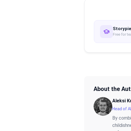
Storypie
Free for t
About the Au
Aleksi 
Head of A
By combi
childishn