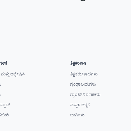
ಳಿಗೆ
ಶಿಕ್ಷಕರಿಗಾಗಿ
ಮತ್ತು ಅನ್ವೇಷಿಸಿ
ಶಿಕ್ಷಕರು/ಶಾಲೆಗಳು
ು
ಗ್ರಂಥಾಲಯಗಳು
ಿ
ಗ್ರಾಂಟ್ ನಿರ್ವಹಕರು
್ಕೂಲ್
ಮಕ್ಕಳ ಆರೈಕೆ
ೆಯಿರಿ
ಭಾಗಿಗಳು