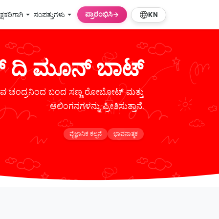
ಪ್ರಾರಂಭಿಸಿ
ಿಕ್ಷಕರಿಗಾಗಿ
ಸಂಪತ್ತುಗಳು
KN
 ದಿ ಮೂನ್ ಬಾಟ್
ಡುವ ಚಂದ್ರನಿಂದ ಬಂದ ಸಣ್ಣ ರೋಬೋಟ್ ಮತ್ತು
ಆಲಿಂಗನಗಳನ್ನು ಪ್ರೀತಿಸುತ್ತಾನೆ.
ವೈಜ್ಞಾನಿಕ ಕಲ್ಪನೆ
ಭಾವನಾತ್ಮಕ