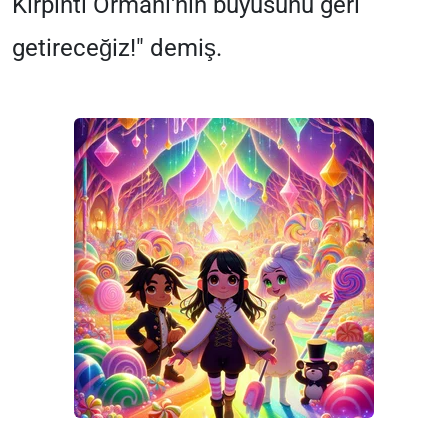
Kırpıntı Ormanı'nın büyüsünü geri
getireceğiz!" demiş.