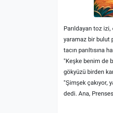
Parıldayan toz izi,
yaramaz bir bulut p
tacın parıltısına h
"Keşke benim de bö
gökyüzü birden kar
"Şimşek çakıyor, y
dedi. Ana, Prenses