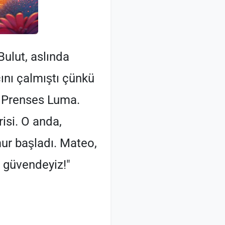
Bulut, aslında
cını çalmıştı çünkü
di Prenses Luma.
isi. O anda,
ur başladı. Mateo,
n güvendeyiz!"