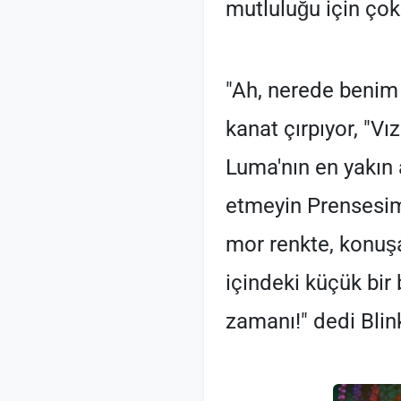
mutluluğu için çok
"Ah, nerede benim 
kanat çırpıyor, "V
Luma'nın en yakın a
etmeyin Prensesim! 
mor renkte, konuşan
içindeki küçük bir 
zamanı!" dedi Blin