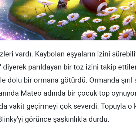
özleri vardı. Kaybolan eşyaların izini sürebil
iyerek parıldayan bir toz izini takip ettiler.
le dolu bir ormana götürdü. Ormanda şırıl ş
narında Mateo adında bir çocuk top oynuyor
a vakit geçirmeyi çok severdi. Topuyla o 
inky'yi görünce şaşkınlıkla durdu.