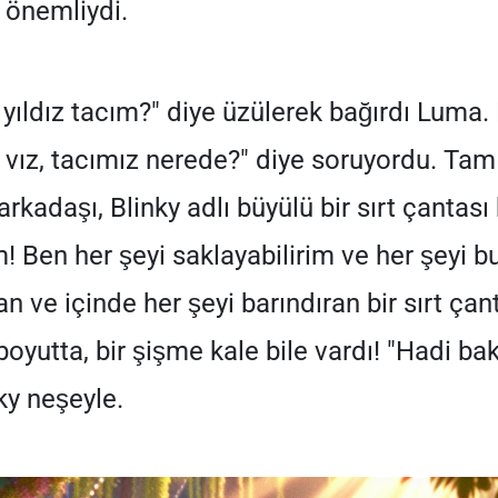
 önemliydi.
yıldız tacım?" diye üzülerek bağırdı Luma. 
ız vız, tacımız nerede?" diye soruyordu. Ta
rkadaşı, Blinky adlı büyülü bir sırt çantas
Ben her şeyi saklayabilirim ve her şeyi bul
 ve içinde her şeyi barındıran bir sırt çan
boyutta, bir şişme kale bile vardı! "Hadi ba
ky neşeyle.