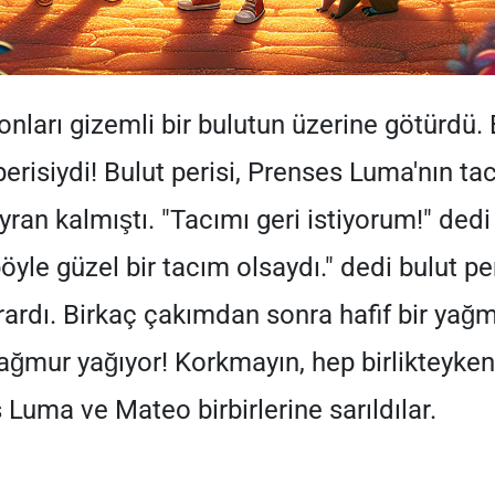
 onları gizemli bir bulutun üzerine götürdü. 
erisiydi! Bulut perisi, Prenses Luma'nın ta
ayran kalmıştı. "Tacımı geri istiyorum!" de
yle güzel bir tacım olsaydı." dedi bulut per
ardı. Birkaç çakımdan sonra hafif bir yağm
ağmur yağıyor! Korkmayın, hep birlikteyke
 Luma ve Mateo birbirlerine sarıldılar.