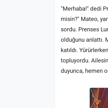
"Merhaba!" dedi P
misin?" Mateo, yar
sordu. Prenses Lu
olduğunu anlattı. 
katıldı. Yürürlerke
topluyordu. Ailesi
duyunca, hemen on