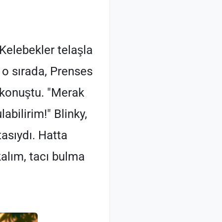
Kelebekler telaşla
m o sırada, Prenses
ı konuştu. "Merak
abilirim!" Blinky,
tasıydı. Hatta
kalım, tacı bulma