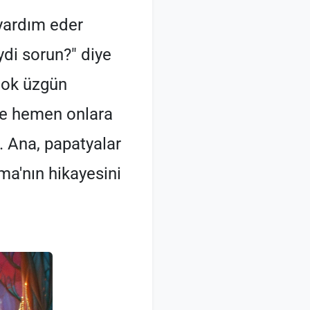
yardım eder
di sorun?" diye
çok üzgün
 ve hemen onlara
r. Ana, papatyalar
ma'nın hikayesini