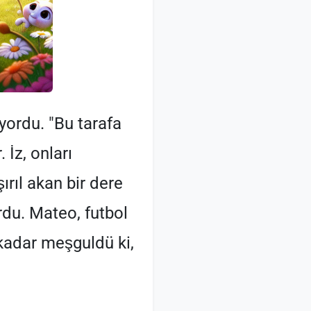
iyordu. "Bu tarafa
 İz, onları
ırıl akan bir dere
du. Mateo, futbol
kadar meşguldü ki,