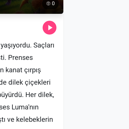
0
yaşıyordu. Saçları
ti. Prenses
n kanat çırpış
 de dilek çiçekleri
üyürdü. Her dilek,
nses Luma'nın
tı ve kelebeklerin