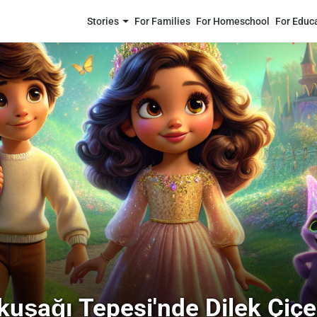
Stories
For Families
For Homeschool
For Educ
uşağı Tepesi'nde Dilek Çiçe