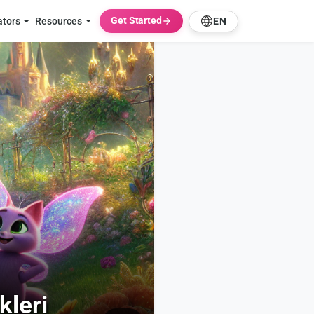
Get Started
ators
Resources
EN
kleri