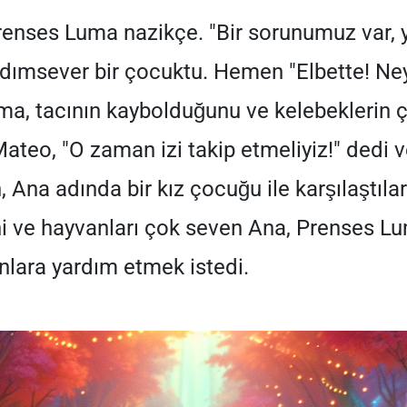
renses Luma nazikçe. "Bir sorunumuz var, 
dımsever bir çocuktu. Hemen "Elbette! Ney
ma, tacının kaybolduğunu ve kelebeklerin 
Mateo, "O zaman izi takip etmeliyiz!" dedi
n, Ana adında bir kız çocuğu ile karşılaştıla
ni ve hayvanları çok seven Ana, Prenses Lu
lara yardım etmek istedi.