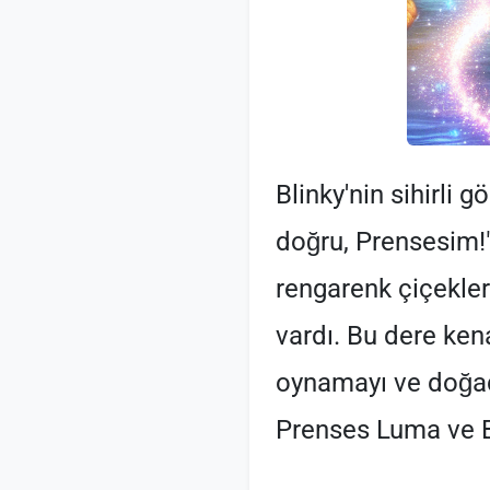
Blinky'nin sihirli g
doğru, Prensesim!" d
rengarenk çiçekler
vardı. Bu dere ke
oynamayı ve doğad
Prenses Luma ve Bl