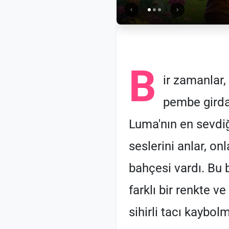
B
ir zamanlar,
pembe girda
Luma'nın en sevdiğ
seslerini anlar, onl
bahçesi vardı. Bu 
farklı bir renkte 
sihirli tacı kaybol