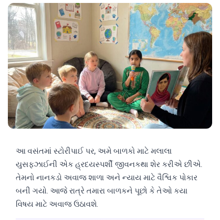
આ વસંતમાં સ્ટોરીપાઈ પર, અમે બાળકો માટે મલાલા
યુસફઝાઈની એક હ્રદયસ્પર્શી જીવનકથા શેર કરીએ છીએ.
તેમનો નાનકડો અવાજ શાળા અને ન્યાય માટે વૈશ્વિક પોકાર
બની ગયો. આજે રાત્રે તમારા બાળકને પૂછો કે તેઓ કયા
વિષય માટે અવાજ ઉઠાવશે.