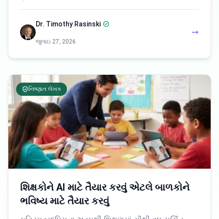
Dr. Timothy Rasinski
જુલાઇ 27, 2026
નિષ્ણાત લેખક
શિક્ષકોને AI માટે તૈયાર કરવું એટલે બાળકોને
ભવિષ્ય માટે તૈયાર કરવું