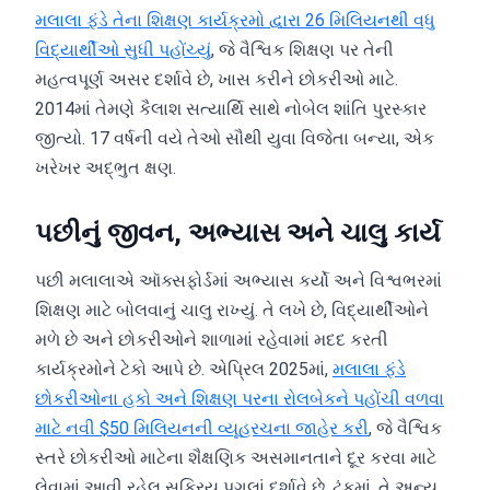
મલાલા ફંડે તેના શિક્ષણ કાર્યક્રમો દ્વારા 26 મિલિયનથી વધુ
વિદ્યાર્થીઓ સુધી પહોંચ્યું
, જે વૈશ્વિક શિક્ષણ પર તેની
મહત્વપૂર્ણ અસર દર્શાવે છે, ખાસ કરીને છોકરીઓ માટે.
2014માં તેમણે કૈલાશ સત્યાર્થિ સાથે નોબેલ શાંતિ પુરસ્કાર
જીત્યો. 17 વર્ષની વયે તેઓ સૌથી યુવા વિજેતા બન્યા, એક
ખરેખર અદ્ભુત ક્ષણ.
પછીનું જીવન, અભ્યાસ અને ચાલુ કાર્ય
પછી મલાલાએ ઑક્સફોર્ડમાં અભ્યાસ કર્યો અને વિશ્વભરમાં
શિક્ષણ માટે બોલવાનું ચાલુ રાખ્યું. તે લખે છે, વિદ્યાર્થીઓને
મળે છે અને છોકરીઓને શાળામાં રહેવામાં મદદ કરતી
કાર્યક્રમોને ટેકો આપે છે. એપ્રિલ 2025માં,
મલાલા ફંડે
છોકરીઓના હકો અને શિક્ષણ પરના રોલબેકને પહોંચી વળવા
માટે નવી $50 મિલિયનની વ્યૂહરચના જાહેર કરી
, જે વૈશ્વિક
સ્તરે છોકરીઓ માટેના શૈક્ષણિક અસમાનતાને દૂર કરવા માટે
લેવામાં આવી રહેલ સક્રિય પગલાં દર્શાવે છે. ટૂંકમાં, તે અન્ય