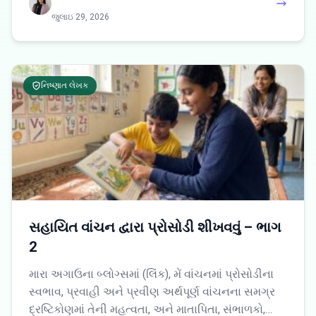
જુલાઇ 29, 2026
નિષ્ણાત લેખક
સહાયિત વાંચન દ્વારા પ્રોસોડી શીખવવું – ભાગ
2
મારા અગાઉના બ્લોગ્સમાં (લિંક), મેં વાંચનમાં પ્રોસોડીના
સ્વભાવ, પ્રવાહી અને પ્રવીણ અર્થપૂર્ણ વાંચનના સમગ્ર
દ્રષ્ટિકોણમાં તેની મહત્વતા, અને માતાપિતા, સંભાળકો,…