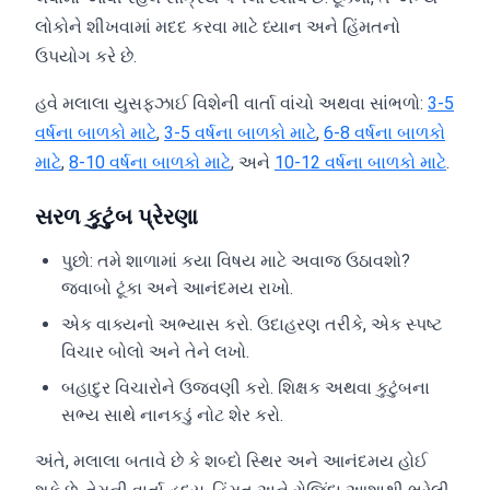
લોકોને શીખવામાં મદદ કરવા માટે ધ્યાન અને હિંમતનો
ઉપયોગ કરે છે.
હવે મલાલા યુસફઝાઈ વિશેની વાર્તા વાંચો અથવા સાંભળો:
3-5
વર્ષના બાળકો માટે
,
3-5 વર્ષના બાળકો માટે
,
6-8 વર્ષના બાળકો
માટે
,
8-10 વર્ષના બાળકો માટે
, અને
10-12 વર્ષના બાળકો માટે
.
સરળ કુટુંબ પ્રેરણા
પુછો: તમે શાળામાં કયા વિષય માટે અવાજ ઉઠાવશો?
જવાબો ટૂંકા અને આનંદમય રાખો.
એક વાક્યનો અભ્યાસ કરો. ઉદાહરણ તરીકે, એક સ્પષ્ટ
વિચાર બોલો અને તેને લખો.
બહાદુર વિચારોને ઉજવણી કરો. શિક્ષક અથવા કુટુંબના
સભ્ય સાથે નાનકડું નોટ શેર કરો.
અંતે, મલાલા બતાવે છે કે શબ્દો સ્થિર અને આનંદમય હોઈ