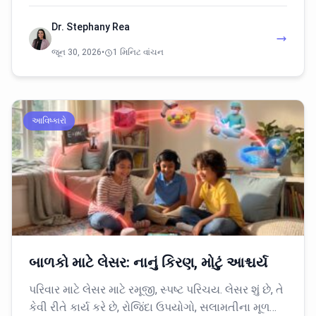
Dr. Stephany Rea
જૂન 30, 2026
•
1 મિનિટ વાંચન
આવિષ્કારો
બાળકો માટે લેસર: નાનું કિરણ, મોટું આશ્ચર્ય
પરિવાર માટે લેસર માટે રમૂજી, સ્પષ્ટ પરિચય. લેસર શું છે, તે
કેવી રીતે કાર્ય કરે છે, રોજિંદા ઉપયોગો, સલામતીના મૂળ…