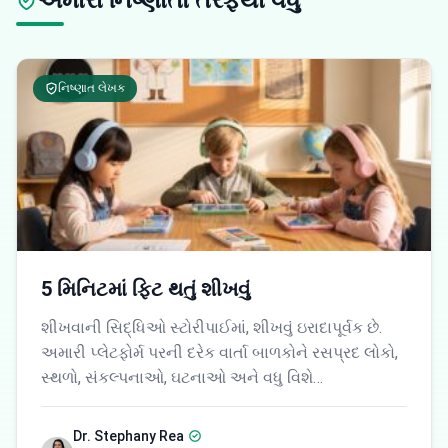
અમારા નિષ્ણાતો તરફથી વધુ
નિષ્ણાત લેખક
5 મિનિટમાં ફિટ થતું શીખવું
શીખવાની સિદ્ધિઓ સ્ટોરીપાઈમાં, શીખવું ઇરાદાપૂર્વક છે.
અમારી પ્લેટફોર્મ પરની દરેક વાર્તા બાળકોને રસપ્રદ લોકો,
સ્થળો, સંકલ્પનાઓ, ઘટનાઓ અને વધુ વિશે…
Dr. Stephany Rea