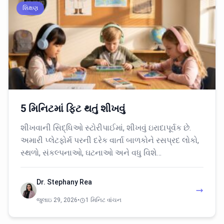
શિક્ષણ
5 મિનિટમાં ફિટ થતું શીખવું
શીખવાની સિદ્ધિઓ સ્ટોરીપાઈમાં, શીખવું ઇરાદાપૂર્વક છે.
અમારી પ્લેટફોર્મ પરની દરેક વાર્તા બાળકોને રસપ્રદ લોકો,
સ્થળો, સંકલ્પનાઓ, ઘટનાઓ અને વધુ વિશે…
Dr. Stephany Rea
જુલાઇ 29, 2026
•
1 મિનિટ વાંચન