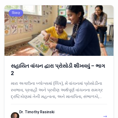
શિક્ષણ
સહાયિત વાંચન દ્વારા પ્રોસોડી શીખવવું – ભાગ
2
મારા અગાઉના બ્લોગ્સમાં (લિંક), મેં વાંચનમાં પ્રોસોડીના
સ્વભાવ, પ્રવાહી અને પ્રવીણ અર્થપૂર્ણ વાંચનના સમગ્ર
દ્રષ્ટિકોણમાં તેની મહત્વતા, અને માતાપિતા, સંભાળકો,…
Dr. Timothy Rasinski