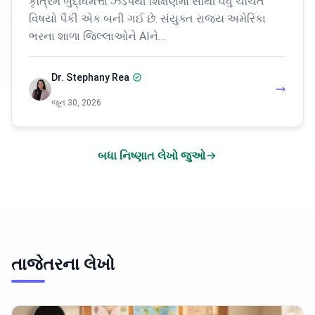
કૃત્રિમ બુદ્ધિમત્તા ઝડપથી શિક્ષણમાં સૌથી વધુ ચર્ચિત
વિષયો પૈકી એક બની ગઈ છે. સંયુક્ત રાજ્ય અમેરિકા
ભરના શાળા જિલ્લાઓને AIને…
Dr. Stephany Rea
જૂન 30, 2026
બધા નિષ્ણાત લેખો જુઓ
તાજેતરના લેખો