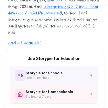
શકે છે. તેમની વાર્તા હૃદય, હિંમત અને રોજિંદા આશાથી ભરેલી
છે. જૂન 2025માં, તેમણે
પાકિસ્તાનના ફેડરલ શિક્ષણ બજેટમાં
44% ઘટાડાને લઈને ચિંતાવ્યક્ત કરી
, જે તેમના દેશમાં
શિક્ષણના નાણાકીય પડકારોને રેખાંકિત કરે છે. સ્ટોરીપાઈ પર
તેમની જીવનકથા વિશે ટૂંકી વય-સ્તર વાંચન અને ઓડિયો
શોધો.
સ્ટોરીપાઈ પર વધુ શોધો
Use Storypie for Education
Storypie for Schools
Free for teachers
Storypie for Homeschools
Try free for 7 days