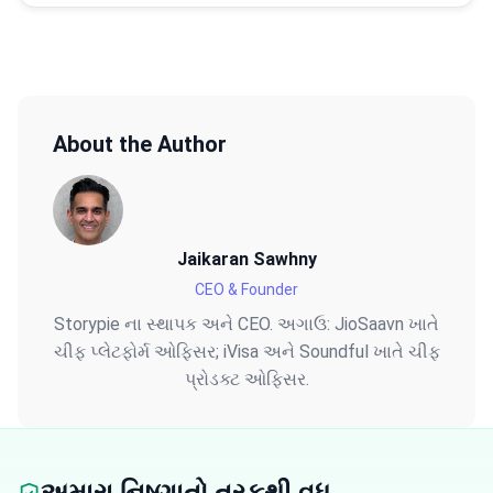
About the Author
Jaikaran Sawhny
CEO & Founder
Storypie ના સ્થાપક અને CEO. અગાઉ: JioSaavn ખાતે
ચીફ પ્લેટફોર્મ ઓફિસર; iVisa અને Soundful ખાતે ચીફ
પ્રોડક્ટ ઓફિસર.