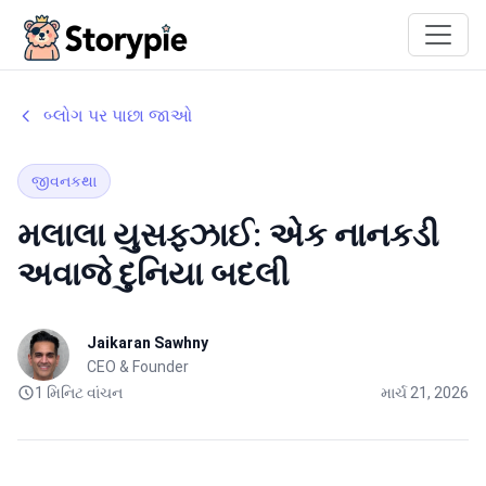
Storypie
બ્લોગ પર પાછા જાઓ
જીવનકથા
મલાલા યુસફઝાઈ: એક નાનકડી
અવાજે દુનિયા બદલી
Jaikaran Sawhny
CEO & Founder
1 મિનિટ વાંચન
માર્ચ 21, 2026