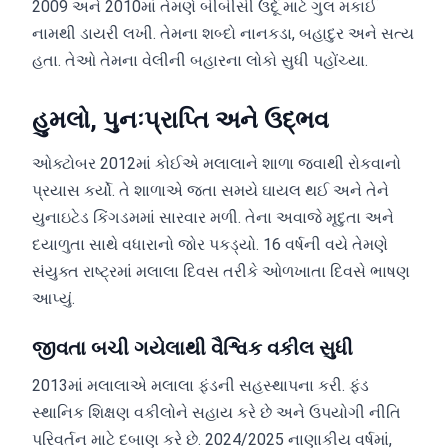
2009 અને 2010માં તેમણે બીબીસી ઉર્દૂ માટે ગુલ મકાઈ
નામથી ડાયરી લખી. તેમના શબ્દો નાનકડા, બહાદુર અને સત્ય
હતા. તેઓ તેમના વેલીની બહારના લોકો સુધી પહોંચ્યા.
હુમલો, પુનઃપ્રાપ્તિ અને ઉદ્ભવ
ઓક્ટોબર 2012માં કોઈએ મલાલાને શાળા જવાથી રોકવાનો
પ્રયાસ કર્યો. તે શાળાએ જતા સમયે ઘાયલ થઈ અને તેને
યુનાઇટેડ કિંગડમમાં સારવાર મળી. તેના અવાજે મૃદુતા અને
દયાળુતા સાથે વધારાનો જોર પકડ્યો. 16 વર્ષની વયે તેમણે
સંયુક્ત રાષ્ટ્રમાં મલાલા દિવસ તરીકે ઓળખાતા દિવસે ભાષણ
આપ્યું.
જીવતા બચી ગયેલાથી વૈશ્વિક વકીલ સુધી
2013માં મલાલાએ મલાલા ફંડની સહસ્થાપના કરી. ફંડ
સ્થાનિક શિક્ષણ વકીલોને સહાય કરે છે અને ઉપયોગી નીતિ
પરિવર્તન માટે દબાણ કરે છે. 2024/2025 નાણાકીય વર્ષમાં,