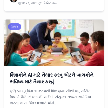
જુલાઇ 27, 2026
•
1 મિનિટ વાંચન
શિક્ષણ
શિક્ષકોને AI માટે તૈયાર કરવું એટલે બાળકોને
ભવિષ્ય માટે તૈયાર કરવું
કૃત્રિમ બુદ્ધિમત્તા ઝડપથી શિક્ષણમાં સૌથી વધુ ચર્ચિત
વિષયો પૈકી એક બની ગઈ છે. સંયુક્ત રાજ્ય અમેરિકા
ભરના શાળા જિલ્લાઓને AIને…