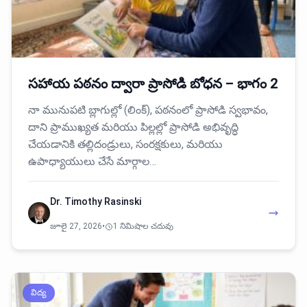
సహాయ పఠనం ద్వారా ప్రాసోడి బోధన – భాగం 2
నా మునుపటి బ్లాగుల్లో (లింక్), పఠనంలో ప్రాసోడి స్వభావం,
దాని ప్రాముఖ్యత మరియు పిల్లల్లో ప్రాసోడి అభివృద్ధి
చేయడానికి తల్లిదండ్రులు, సంరక్షకులు, మరియు
ఉపాధ్యాయులు చేసే మార్గాల…
Dr. Timothy Rasinski
జూలై 27, 2026
•
1 నిమిషాల చదువు
విద్య