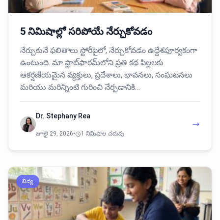
5 నిమిషాల్లో సరిపోయే నేర్చుకోవడం
నేర్చుకునే ఫలితాలు స్టోరీపైలో, నేర్చుకోవడం ఉద్దేశపూర్వకంగా
ఉంటుంది. మా ప్లాట్‌ఫారమ్‌లోని ప్రతి కథ పిల్లలకు
ఆకర్షణీయమైన వ్యక్తులు, ప్రదేశాలు, భావనలు, సంఘటనలు
మరియు మరిన్నింటి గురించి నేర్పడానికి…
Dr. Stephany Rea
జూలై 29, 2026
•
1 నిమిషాల చదువు
విద్య