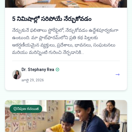
5 నిమిషాల్లో సరిపోయే నేర్చుకోవడం
నేర్చుకునే ఫలితాలు స్టోరీపైలో, నేర్చుకోవడం ఉద్దేశపూర్వకంగా
ఉంటుంది. మా ప్లాట్‌ఫారమ్‌లోని ప్రతి కథ పిల్లలకు
ఆకర్షణీయమైన వ్యక్తులు, ప్రదేశాలు, భావనలు, సంఘటనలు
మరియు మరిన్నింటి గురించి నేర్పడానికి…
Dr. Stephany Rea
జూలై 29, 2026
నిపుణ రచయిత