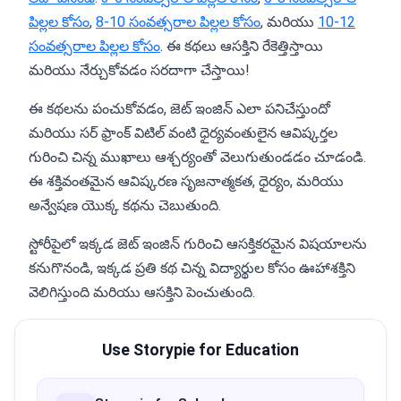
పిల్లల కోసం
,
8-10 సంవత్సరాల పిల్లల కోసం
, మరియు
10-12
సంవత్సరాల పిల్లల కోసం
. ఈ కథలు ఆసక్తిని రేకెత్తిస్తాయి
మరియు నేర్చుకోవడం సరదాగా చేస్తాయి!
ఈ కథలను పంచుకోవడం, జెట్ ఇంజిన్ ఎలా పనిచేస్తుందో
మరియు సర్ ఫ్రాంక్ విటిల్ వంటి ధైర్యవంతులైన ఆవిష్కర్తల
గురించి చిన్న ముఖాలు ఆశ్చర్యంతో వెలుగుతుండడం చూడండి.
ఈ శక్తివంతమైన ఆవిష్కరణ సృజనాత్మకత, ధైర్యం, మరియు
అన్వేషణ యొక్క కథను చెబుతుంది.
స్టోరీపైలో ఇక్కడ జెట్ ఇంజిన్ గురించి ఆసక్తికరమైన విషయాలను
కనుగొనండి, ఇక్కడ ప్రతి కథ చిన్న విద్యార్థుల కోసం ఊహాశక్తిని
వెలిగిస్తుంది మరియు ఆసక్తిని పెంచుతుంది.
Use Storypie for Education