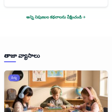
అన్ని నిపుణుల కథనాలను వీక్షించండి
తాజా వ్యాసాలు
విద్య