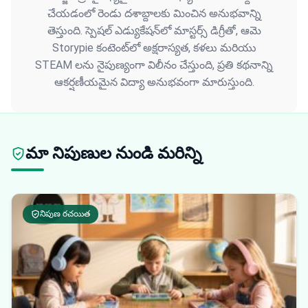
చేయడంలో రెండు దశాబ్దాలకు మించిన అనుభవాన్ని
తెస్తుంది. స్పెషల్ ఎడ్యుకేషన్‌లో మాస్టర్స్ డిగ్రీతో, ఆమె
Storypie కంటెంట్‌లో అక్షరాస్యత, కళలు మరియు
STEAM లను నైపుణ్యంగా విలీనం చేస్తుంది, ప్రతి కథనాన్ని
ఆకర్షణీయమైన విద్యా అనుభవంగా మారుస్తుంది.
మా నిపుణుల నుండి మరిన్ని
నిపుణ రచయిత