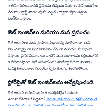
గాలిని కదిలించడానికి బ్లేడ్‌లను తిప్పడం చేయగా, జెట్ ఇంజిన్‌లు
వేగంగా ఎగ్జాస్ట్ వాయువును నెట్టడం ద్వారా శక్తివంతమైన
పంచ్‌ను ఇస్తాయి.
జెట్ ఇంజిన్‌లు మరియు మన ప్రపంచం
జెట్ ఇంజిన్‌లు మన ప్రయాణ విధానాన్ని మార్చేశాయి. అవి
ప్రపంచవ్యాప్తంగా ప్రయాణాలను వేగంగా మరియు సులభంగా
చేస్తాయి. సైనిక విమానాలు వాటిని మన ఆకాశాలను రక్షించడానికి
ఉపయోగిస్తాయి. ఇదే సమయంలో, వాణిజ్య జెట్‌లు ఖండాల
మధ్య కుటుంబాలు మరియు స్నేహితులను కలుపుతాయి.
స్టోరీపైతో జెట్ ఇంజిన్‌లను అన్వేషించండి
జెట్ ఇంజిన్ గురించి మరింత ఆసక్తికరమైన కథలను
తెలుసుకోవడానికి సిద్ధమా?
జెట్ ఇంజిన్ గురించి కథను చదవండి
లేదా వినండి
:
3-5 సంవత్సరాల పిల్లల కోసం
,
6-8 సంవత్సరాల