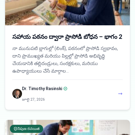
సహాయ పఠనం ద్వారా ప్రాసోడి బోధన – భాగం 2
నా మునుపటి బ్లాగుల్లో (లింక్), పఠనంలో ప్రాసోడి స్వభావం,
దాని ప్రాముఖ్యత మరియు పిల్లల్లో ప్రాసోడి అభివృద్ధి
చేయడానికి తల్లిదండ్రులు, సంరక్షకులు, మరియు
ఉపాధ్యాయులు చేసే మార్గాల…
Dr. Timothy Rasinski
జూలై 27, 2026
నిపుణ రచయిత