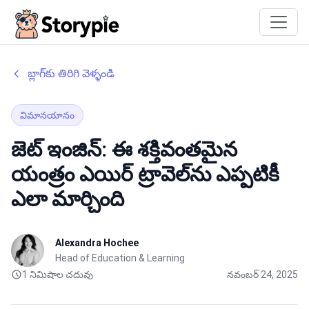
Storypie
బ్లాగ్‌కు తిరిగి వెళ్ళండి
విమానయానం
జెట్ ఇంజిన్: ఈ శక్తివంతమైన
యంత్రం ఎయిర్ ట్రావెల్‌ను ఎప్పటికీ
ఎలా మార్చింది
Alexandra Hochee
Head of Education & Learning
1 నిమిషాల చదువు
నవంబర్ 24, 2025