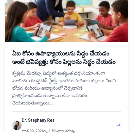
ఏఐ కోసం ఉపాధ్యాయులను సిద్ధం చేయడం
అంటే భవిష్యత్తు కోసం పిల్లలను సిద్ధం చేయడం
కృత్రిమ మేధస్సు విద్యలో అత్యంత చర్చనీయాంశంగా
మారింది. యునైటెడ్ స్టేట్స్ అంతటా పాఠశాల జిల్లాలు ఏఐని
బోధన మరియు అభ్యాసంలో చేర్చడానికి
ప్రోత్సహించబడుతున్నాయి లేదా అవసరం
చేయబడుతున్నాయి.…
Dr. Stephany Rea
జూన్ 30, 2026
•
1 నిమిషాల చదువు