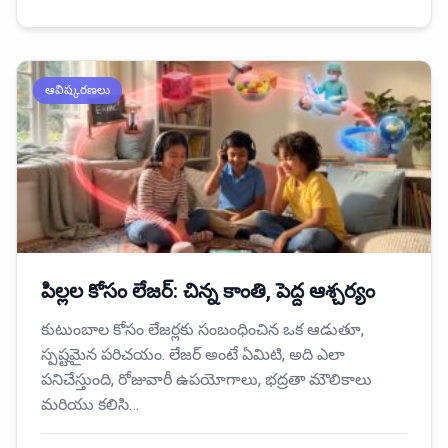
ఆవిష్కరణలు
పిల్లల కోసం లేజర్: చిన్న కాంతి, పెద్ద ఆశ్చర్యం
కుటుంబాల కోసం లేజర్లకు సంబంధించిన ఒక ఆడుతూ,
స్పష్టమైన పరిచయం. లేజర్ అంటే ఏమిటి, అది ఎలా
పనిచేస్తుంది, రోజువారీ ఉపయోగాలు, భద్రతా మౌలికాలు
మరియు కలిసి…