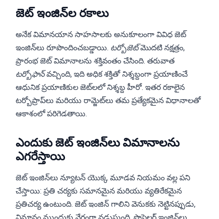
జెట్ ఇంజిన్‌ల రకాలు
అనేక విమానయాన సాహసాలకు అనుకూలంగా వివిధ జెట్
ఇంజిన్‌లు రూపొందించబడ్డాయి.
టర్బోజెట్
మొదటి నక్షత్రం,
ప్రారంభ జెట్ విమానాలను శక్తివంతం చేసింది. తరువాత
టర్బోఫాన్
వచ్చింది, ఇది అధిక శక్తితో నిశ్శబ్దంగా ప్రయాణించే
ఆధునిక ప్రయాణికుల జెట్‌లలో నిశ్శబ్ద హీరో. ఇతర రకాలైన
టర్బోప్రాప్‌లు మరియు రామ్జెట్‌లు తమ ప్రత్యేకమైన విధానాలతో
ఆకాశంలో పరిగెడతాయి.
ఎందుకు జెట్ ఇంజిన్‌లు విమానాలను
ఎగరేస్తాయి
జెట్ ఇంజిన్‌లు న్యూటన్ యొక్క మూడవ నియమం వల్ల పని
చేస్తాయి: ప్రతి చర్యకు సమానమైన మరియు వ్యతిరేకమైన
ప్రతిచర్య ఉంటుంది. జెట్ ఇంజిన్ గాలిని వెనుకకు నెట్టినప్పుడు,
విమానం ముందుకు వేగంగా నడుస్తుంది. ప్రొపెల్లర్ ఇంజిన్‌లు