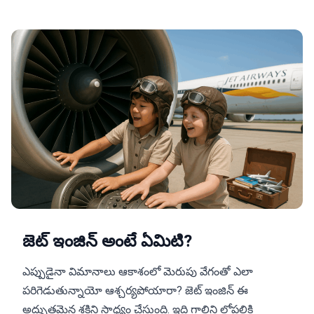
జెట్ ఇంజిన్ అంటే ఏమిటి?
ఎప్పుడైనా విమానాలు ఆకాశంలో మెరుపు వేగంతో ఎలా
పరిగెడుతున్నాయో ఆశ్చర్యపోయారా? జెట్ ఇంజిన్ ఈ
అద్భుతమైన శక్తిని సాధ్యం చేస్తుంది. ఇది గాలిని లోపలికి