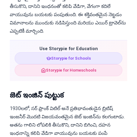
తీసుకొని, దానిని ఇంధనంతో కలిపి వేడిగా, వేగంగా కదిలే
వాయువును బయటకు పంపుతుంది. ఈ శక్తివంతమైన నెట్టడం
విమానాలను ముందుకు నడిపిస్తుంది మరియు ఎయిర్ ట్రావెల్‌ను
ఎప్పటికీ మార్చింది.
Use Storypie for Education
Storypie for Schools
Storypie for Homeschools
జెట్ ఇంజిన్ పుట్టుక
1930లలో, సర్ ఫ్రాంక్ విటిల్ అనే ప్రతిభావంతుడైన బ్రిటిష్
ఇంజనీర్ మొదటి విజయవంతమైన జెట్ ఇంజిన్‌ను కలగంటాడు.
అతను గాలిని లోపలికి తీసుకొని, దానిని బిగించి, దహన
ఇంధనాన్ని కలిపి వేడిగా వాయువును బయటకు పంపే