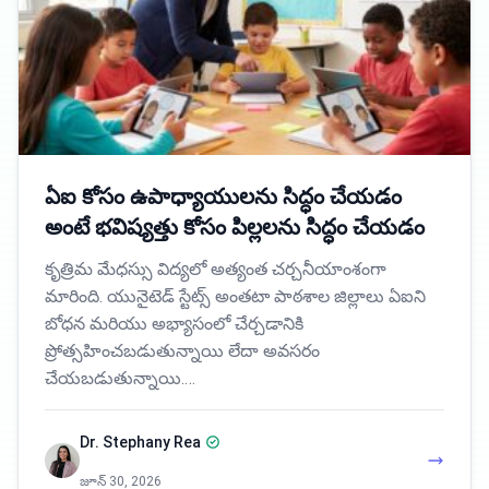
ఏఐ కోసం ఉపాధ్యాయులను సిద్ధం చేయడం
అంటే భవిష్యత్తు కోసం పిల్లలను సిద్ధం చేయడం
కృత్రిమ మేధస్సు విద్యలో అత్యంత చర్చనీయాంశంగా
మారింది. యునైటెడ్ స్టేట్స్ అంతటా పాఠశాల జిల్లాలు ఏఐని
బోధన మరియు అభ్యాసంలో చేర్చడానికి
ప్రోత్సహించబడుతున్నాయి లేదా అవసరం
చేయబడుతున్నాయి.…
Dr. Stephany Rea
జూన్ 30, 2026