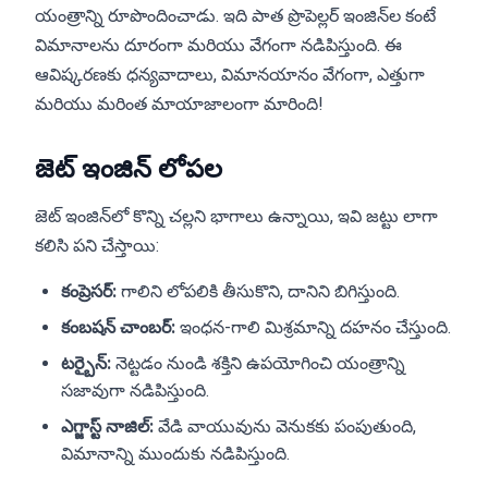
యంత్రాన్ని రూపొందించాడు. ఇది పాత ప్రొపెల్లర్ ఇంజిన్‌ల కంటే
విమానాలను దూరంగా మరియు వేగంగా నడిపిస్తుంది. ఈ
ఆవిష్కరణకు ధన్యవాదాలు, విమానయానం వేగంగా, ఎత్తుగా
మరియు మరింత మాయాజాలంగా మారింది!
జెట్ ఇంజిన్ లోపల
జెట్ ఇంజిన్‌లో కొన్ని చల్లని భాగాలు ఉన్నాయి, ఇవి జట్టు లాగా
కలిసి పని చేస్తాయి:
కంప్రెసర్:
గాలిని లోపలికి తీసుకొని, దానిని బిగిస్తుంది.
కంబషన్ చాంబర్:
ఇంధన-గాలి మిశ్రమాన్ని దహనం చేస్తుంది.
టర్బైన్:
నెట్టడం నుండి శక్తిని ఉపయోగించి యంత్రాన్ని
సజావుగా నడిపిస్తుంది.
ఎగ్జాస్ట్ నాజిల్:
వేడి వాయువును వెనుకకు పంపుతుంది,
విమానాన్ని ముందుకు నడిపిస్తుంది.