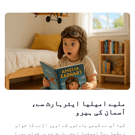
ملیے امیلیا ایئرہارٹ سے،
آسمان کی ہیرو
کیا آپ نے کبھی بادلوں کے اوپر اڑنے کا خواب
دیکھا ہے؟ امیلیا ایئرہارٹ نے یہ خواب پورا