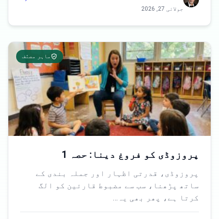
جولائی 27, 2026
ماہر مصنّف
پروزوڈی کو فروغ دینا: حصہ 1
پروزوڈی، قدرتی اظہار اور جملہ بندی کے
ساتھ پڑھنا، سب سے مضبوط قارئین کو الگ
کرتا ہے، پھر بھی یہ…