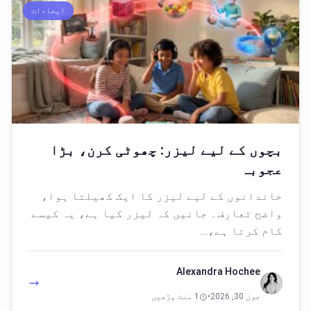
ایجادات
بچوں کے لیے لیزر: چھوٹی کرن، بڑا
عجوبہ
خاندانوں کے لیے لیزر کا ایک کھیلتا ہوا،
واضح تعارف۔ جانیں کہ لیزر کیا ہے، یہ کیسے
کام کرتا ہے،…
Alexandra Hochee
جون 30, 2026
•
1 منٹ پڑھیں