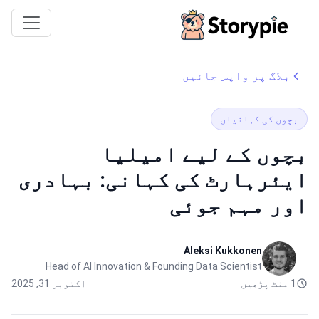
Storypie
بلاگ پر واپس جائیں
بچوں کی کہانیاں
بچوں کے لیے امیلیا
ایئرہارٹ کی کہانی: بہادری
اور مہم جوئی
Aleksi Kukkonen
Head of AI Innovation & Founding Data Scientist
1 منٹ پڑھیں
اکتوبر 31, 2025