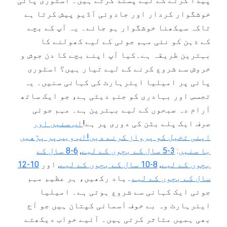
پیدا کرنے کے لیے پسند کرتے ہیں۔ اسٹوری پائی
خوشگوار کردار اور جادوئی آڈیو پیش کرتا ہے
تاکہ سیکھنا خوشگوار ہو جائے۔ یہ آپ کے بچے
کے ذہن کو نئی مہم جوئی کے لیے کھولنے کا
بہترین طریقہ ہے۔کیا آپ اپنے بچے کا دن جوش و
خروش سے شروع کرنے کے لیے تیار ہیں؟ اسٹوری
پائی پر امیلیا ایئرہارٹ کی کہانی سنیں۔ یہ
تجسس اور بہادری کو جنم دیتی ہے، جو ایک ساتھ
آرام دہ صبحوں کے لیے بہترین ہے۔ مہم جوئی
صرف ایک پلے بٹن کی دوری پر ہے!
اب سنیں اور
اپنی تخیل کو پرواز کرنے دیں!
اب ویب پر پڑھیں
یا سنیں
:
3-5 سال کے بچوں کے لیے
,
6-8 سال کے
بچوں کے لیے
,
8-10 سال کے بچوں کے لیے
, اور
10-12
سال کے بچوں کے لیے
۔یاد رکھیں، ہر عظیم مہم
جوئی ایک کہانی سے شروع ہوتی ہے۔ امیلیا
ایئرہارٹ وہ بے خوف آسمانی کپتان ہیں جو آج
بھی ہمیں متاثر کرتی ہیں۔ آئیے خواب دیکھتے