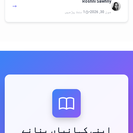
Roshni Sawhny
جون 30, 2026
•
1 منٹ پڑھیں
اپنی کہانیاں بنانے