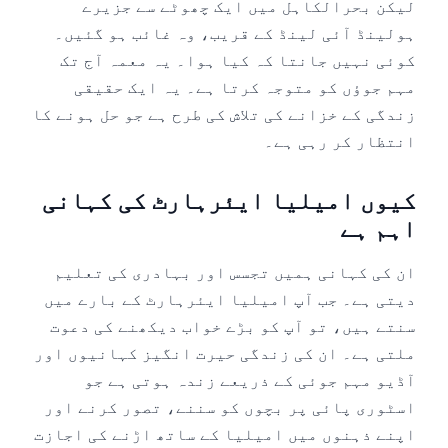
لیکن بحرالکاہل میں ایک چھوٹے سے جزیرے
ہولینڈ آئی لینڈ کے قریب، وہ غائب ہو گئیں۔
کوئی نہیں جانتا کہ کیا ہوا۔ یہ معمہ آج تک
مہم جوؤں کو متوجہ کرتا ہے۔ یہ ایک حقیقی
زندگی کے خزانے کی تلاش کی طرح ہے جو حل ہونے کا
انتظار کر رہی ہے۔
کیوں امیلیا ایئرہارٹ کی کہانی
اہم ہے
ان کی کہانی ہمیں تجسس اور بہادری کی تعلیم
دیتی ہے۔ جب آپ امیلیا ایئرہارٹ کے بارے میں
سنتے ہیں، تو آپ کو بڑے خواب دیکھنے کی دعوت
ملتی ہے۔ ان کی زندگی حیرت انگیز کہانیوں اور
آڈیو مہم جوئی کے ذریعے زندہ ہوتی ہے جو
اسٹوری پائی پر بچوں کو سننے، تصور کرنے اور
اپنے ذہنوں میں امیلیا کے ساتھ اڑنے کی اجازت