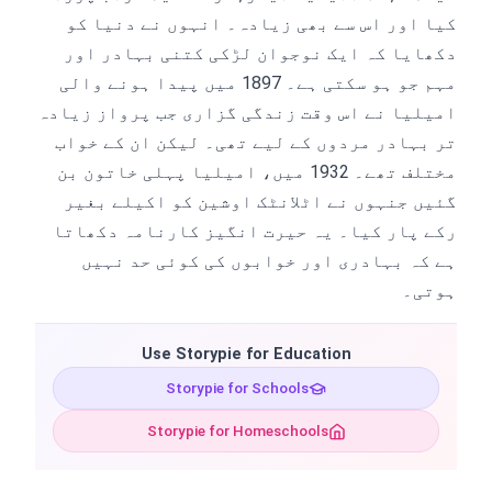
کیا اور اس سے بھی زیادہ۔ انہوں نے دنیا کو
دکھایا کہ ایک نوجوان لڑکی کتنی بہادر اور
مہم جو ہو سکتی ہے۔ 1897 میں پیدا ہونے والی
امیلیا نے اس وقت زندگی گزاری جب پرواز زیادہ
تر بہادر مردوں کے لیے تھی۔ لیکن ان کے خواب
مختلف تھے۔ 1932 میں، امیلیا پہلی خاتون بن
گئیں جنہوں نے اٹلانٹک اوشین کو اکیلے بغیر
رکے پار کیا۔ یہ حیرت انگیز کارنامہ دکھاتا
ہے کہ بہادری اور خوابوں کی کوئی حد نہیں
ہوتی۔
Use Storypie for Education
Storypie for Schools
Storypie for Homeschools