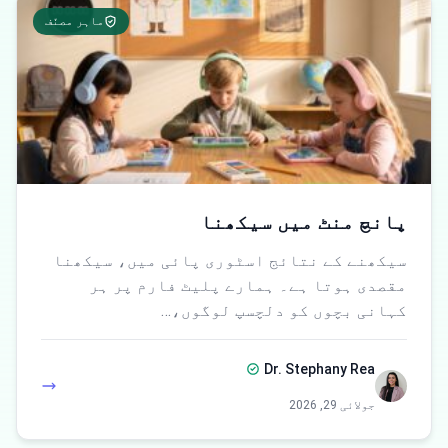
ماہر مصنّف
پانچ منٹ میں سیکھنا
سیکھنے کے نتائج اسٹوری پائی میں، سیکھنا
مقصدی ہوتا ہے۔ ہمارے پلیٹ فارم پر ہر
کہانی بچوں کو دلچسپ لوگوں،…
Dr. Stephany Rea
جولائی 29, 2026