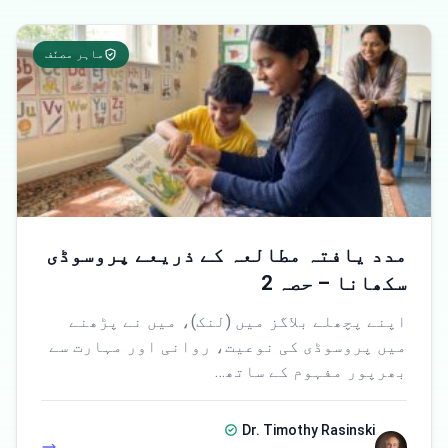
ماہر مصنّف
مدد یافتہ مطالعہ کے ذریعے پروسوڈی
سکھانا – حصہ 2
اپنے پچھلے بلاگز میں (لنک)، میں نے پڑھنے
میں پروسوڈی کی نوعیت، روانی اور مہارت سے
بھرپور مفہوم کے ساتھ…
Dr. Timothy Rasinski