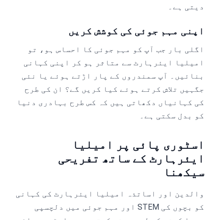
دیتی ہے۔
اپنی مہم جوئی کی کوشش کریں
اگلی بار جب آپ کو مہم جوئی کا احساس ہو، تو
امیلیا ایئرہارٹ سے متاثر ہو کر اپنی کہانی
بنائیں۔ آپ سمندروں کے پار اڑتے ہوئے یا نئی
جگہیں تلاش کرتے ہوئے کیا کریں گے؟ ان کی طرح
کی کہانیاں دکھاتی ہیں کہ کس طرح بہادری دنیا
کو بدل سکتی ہے۔
اسٹوری پائی پر امیلیا
ایئرہارٹ کے ساتھ تفریحی
سیکھنا
والدین اور اساتذہ امیلیا ایئرہارٹ کی کہانی
کو بچوں کی STEM اور مہم جوئی میں دلچسپی