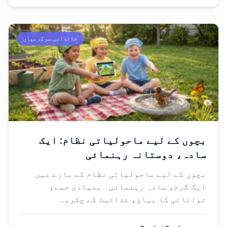
خاندانی سرگرمیاں
بچوں کے لیے ماحولیاتی نظام: ایک
سادہ، دوستانہ رہنمائی
بچوں کے لیے ماحولیاتی نظام کے بارے میں
ایک گرم، سادہ رہنمائی۔ بنیادی حصے،
توانائی کا بہاؤ، غذائیت کے چکر،…