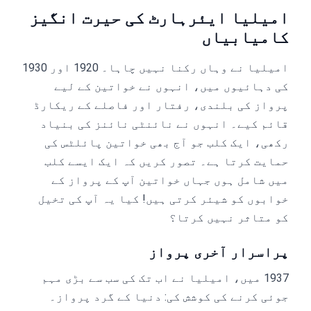
امیلیا ایئرہارٹ کی حیرت انگیز
کامیابیاں
امیلیا نے وہاں رکنا نہیں چاہا۔ 1920 اور 1930
کی دہائیوں میں، انہوں نے خواتین کے لیے
پرواز کی بلندی، رفتار اور فاصلے کے ریکارڈ
قائم کیے۔ انہوں نے نائنٹی نائنز کی بنیاد
رکھی، ایک کلب جو آج بھی خواتین پائلٹس کی
حمایت کرتا ہے۔ تصور کریں کہ ایک ایسے کلب
میں شامل ہوں جہاں خواتین آپ کے پرواز کے
خوابوں کو شیئر کرتی ہیں! کیا یہ آپ کی تخیل
کو متاثر نہیں کرتا؟
پراسرار آخری پرواز
1937 میں، امیلیا نے اب تک کی سب سے بڑی مہم
جوئی کرنے کی کوشش کی: دنیا کے گرد پرواز۔