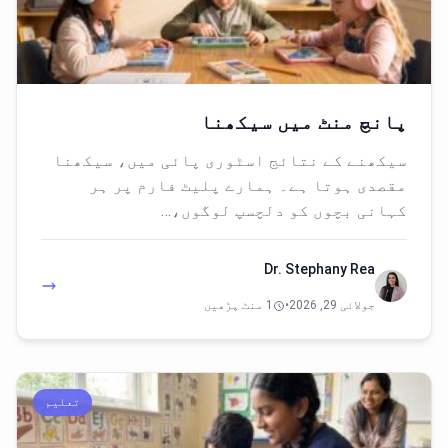
پانچ منٹ میں سیکھنا
سیکھنے کے نتائج اسٹوری پائی میں، سیکھنا
مقصدی ہوتا ہے۔ ہمارے پلیٹ فارم پر ہر
کہانی بچوں کو دلچسپ لوگوں،…
Dr. Stephany Rea
جولائی 29, 2026
•
1 منٹ پڑھیں
تعلیم