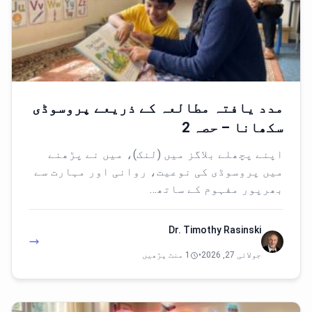
مدد یافتہ مطالعہ کے ذریعے پروسوڈی
سکھانا – حصہ 2
اپنے پچھلے بلاگز میں (لنک)، میں نے پڑھنے
میں پروسوڈی کی نوعیت، روانی اور مہارت سے
بھرپور مفہوم کے ساتھ…
Dr. Timothy Rasinski
جولائی 27, 2026
•
1 منٹ پڑھیں