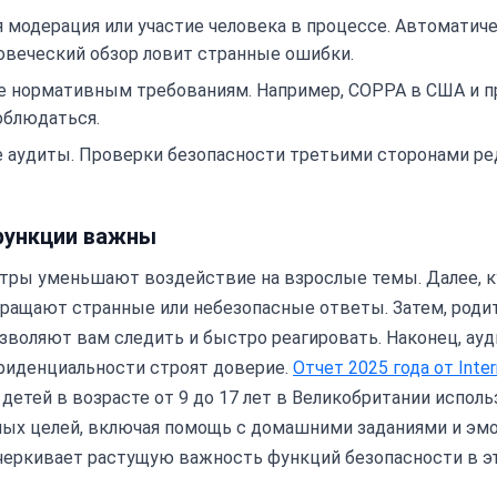
 модерация или участие человека в процессе. Автоматич
овеческий обзор ловит странные ошибки.
е нормативным требованиям. Например, COPPA в США и п
облюдаться.
аудиты. Проверки безопасности третьими сторонами ред
функции важны
ьтры уменьшают воздействие на взрослые темы. Далее, 
ращают странные или небезопасные ответы. Затем, роди
воляют вам следить и быстро реагировать. Наконец, ауд
фиденциальности строят доверие.
Отчет 2025 года от Inte
% детей в возрасте от 9 до 17 лет в Великобритании испол
чных целей, включая помощь с домашними заданиями и э
черкивает растущую важность функций безопасности в э