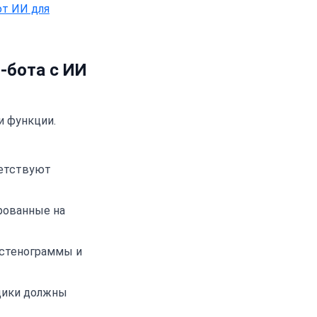
ют ИИ для
-бота с ИИ
и функции.
ветствуют
рованные на
, стенограммы и
щики должны