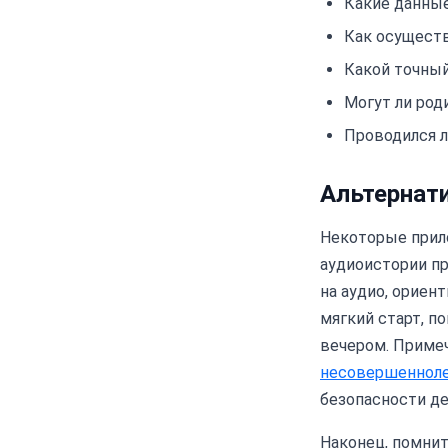
Какие данные
Как осуществ
Какой точны
Могут ли род
Проводился л
Альтернат
Некоторые прил
аудиоистории пр
на аудио, ориен
мягкий старт, п
вечером. Примеч
несовершенноле
безопасности де
Наконец, помните