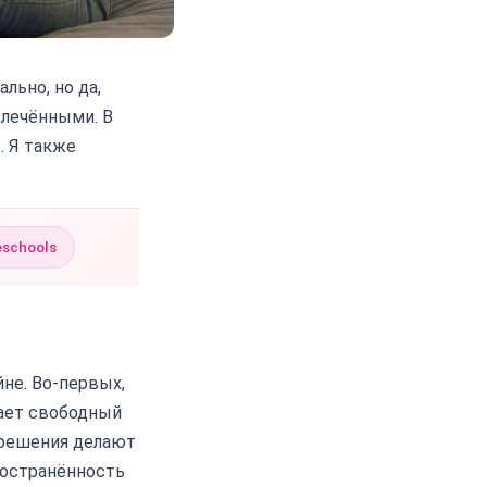
льно, но да,
влечёнными. В
. Я также
eschools
не. Во-первых,
вает свободный
и решения делают
ространённость