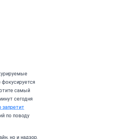
 курируемые
e фокусируется
хотите самый
минут сегодня
то запретит
ий по поводу
йн, но и надзор.