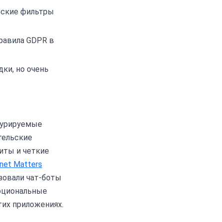
еские фильтры
равила GDPR в
ки, но очень
курируемые
тельские
иты и четкие
rnet Matters
ьзовали чат-боты
моциональные
тих приложениях.