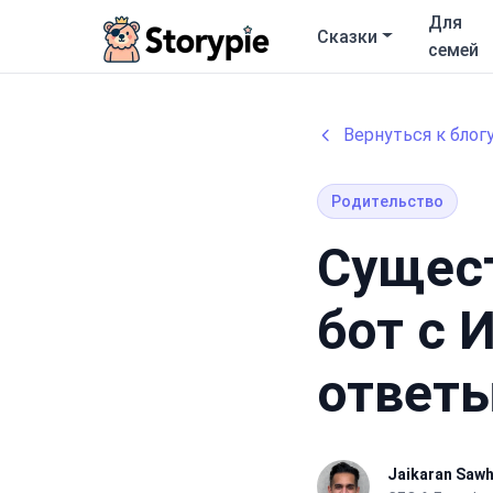
Storypie
Для
Сказки
семей
Вернуться к блог
Родительство
Сущест
бот с 
ответы
Jaikaran Saw