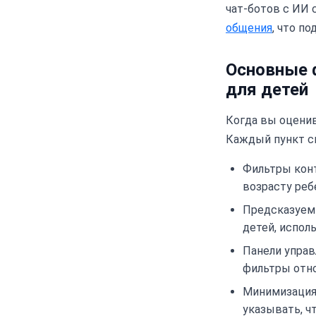
чат-ботов с ИИ 
общения
, что п
Основные ф
для детей
Когда вы оценив
Каждый пункт с
Фильтры конт
возрасту реб
Предсказуем
детей, испол
Панели управ
фильтры отно
Минимизация
указывать, ч