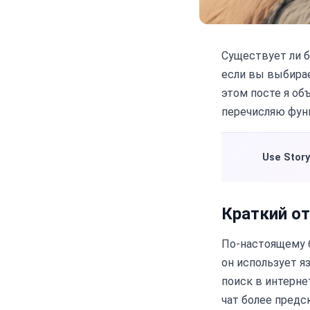
Существует ли б
если вы выбирае
этом посте я об
перечисляю функ
Use Story
Краткий от
По-настоящему б
он использует я
поиск в интерне
чат более предс