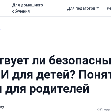
Для домашнего
Для педагогов
Р
обучения
у
вует ли безопасны
ИИ для детей? Пон
 для родителей
hny
1 мин