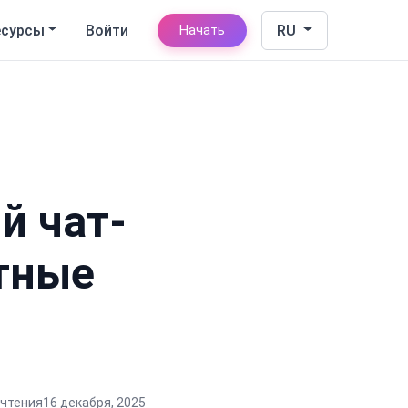
есурсы
Войти
RU
Начать
й чат-
ятные
 чтения
16 декабря, 2025