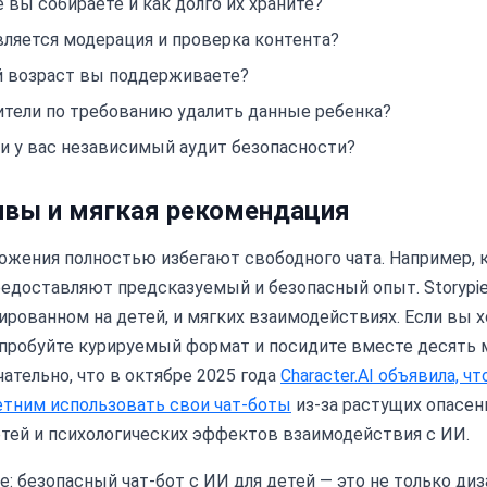
 вы собираете и как долго их храните?
ляется модерация и проверка контента?
й возраст вы поддерживаете?
ители по требованию удалить данные ребенка?
и у вас независимый аудит безопасности?
ивы и мягкая рекомендация
ожения полностью избегают свободного чата. Например,
едоставляют предсказуемый и безопасный опыт. Storypi
тированном на детей, и мягких взаимодействиях. Если вы 
опробуйте курируемый формат и посидите вместе десять 
ательно, что в октябре 2025 года
Character.AI объявила, ч
тним использовать свои чат-боты
из-за растущих опасен
тей и психологических эффектов взаимодействия с ИИ.
: безопасный чат-бот с ИИ для детей — это не только диза