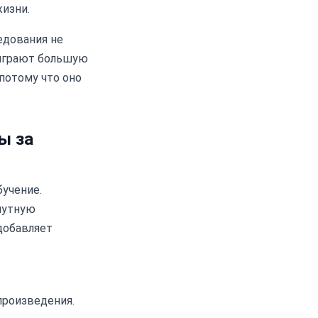
изни.
едования не
 играют большую
 потому что оно
ы за
учение.
нутную
добавляет
произведения.