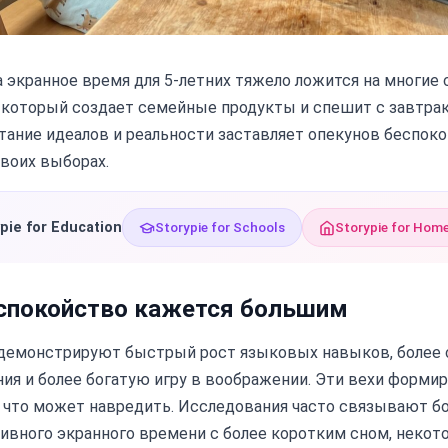
 экранное время для 5-летних тяжело ложится на многие 
, который создает семейные продукты и спешит с завтра
етание идеалов и реальности заставляет опекунов беспоко
воих выборах.
pie for Education
Storypie for Schools
Storypie for Hom
спокойство кажется большим
и демонстрируют быстрый рост языковых навыков, более
ия и более богатую игру в воображении. Эти вехи формир
а что может навредить. Исследования часто связывают б
ивного экранного времени с более коротким сном, неко