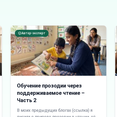
Автор-эксперт
Обучение прозодии через
поддерживаемое чтение –
Часть 2
В моих предыдущих блогах (ссылка) я
писала о природе прозодии в чтении, её