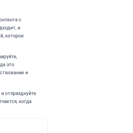
контента с
дходит, и
й, которое
ируйте,
да это
ствование и
 и отпразднуйте
гчается, когда