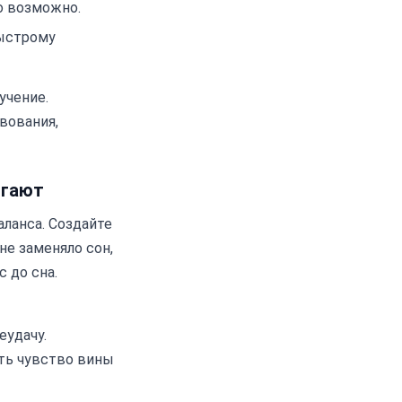
о возможно.
быстрому
учение.
вования,
огают
ланса. Создайте
не заменяло сон,
 до сна.
еудачу.
ть чувство вины