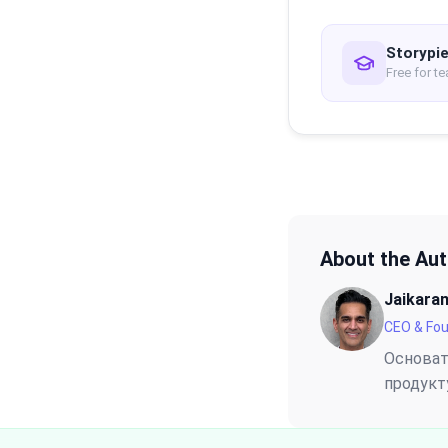
Storypie
Free for t
About the Au
Jaikara
CEO & Fo
Основате
продукту