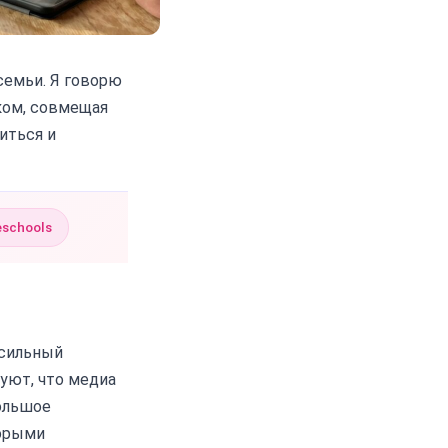
семьи. Я говорю
ком, совмещая
иться и
eschools
 сильный
уют, что медиа
ольшое
торыми