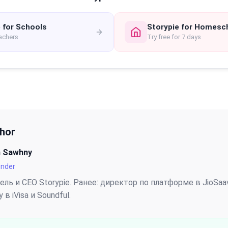
 for Schools
Storypie for Homesc
eachers
Try free for 7 days
thor
n Sawhny
under
ль и CEO Storypie. Ранее: директор по платформе в JioSaa
 в iVisa и Soundful.