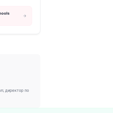
hools
vn; директор по