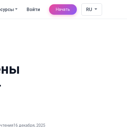
есурсы
Войти
RU
Начать
ены
-
 чтения
16 декабря, 2025