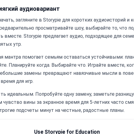
мягкий аудиовариант
ачать, загляните в Storypie для коротких аудиоисторий и 
редварительно просматривайте шоу, выбирайте то, что по
ь вместе. Storypie предлагает аудио, подходящее для семе
нятых утр.
я мантра помогает семьям оставаться устойчивыми: план
те. Планируйте когда. Выбирайте что. Играйте вместе, ког
небольшие замены превращают навязчивые мысли в пове
время для игр.
ть идеальным. Попробуйте одну замену, заметьте разницу
м чувство вины за экранное время для 5-летних часто смя
рогие подсчеты минут на честные, радостные планы.
Use Storypie for Education