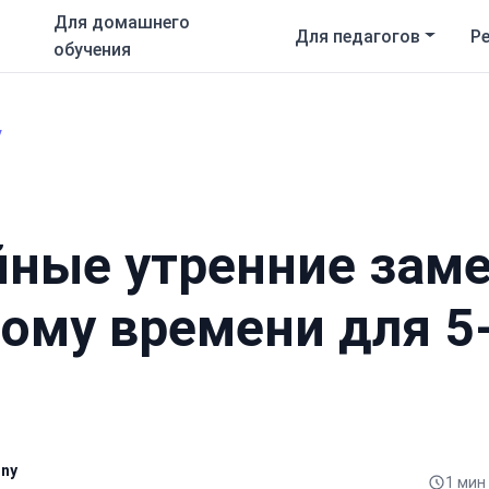
Для домашнего
Для педагогов
Р
обучения
у
йные утренние зам
ому времени для 5
hny
1 мин