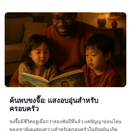
ค้นพบขงจื๊อ: แสงอบอุ่นสำหรับ
ครอบครัว
ขงจื๊อมีชีวิตอยู่เมื่อกว่าสองพันปีที่แล้ว แต่ปัญญาอ่อนโยน
ของเขายังคงส่องสว่างสำหรับครอบครัวในปัจจุบัน เกิด