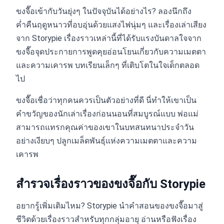
ขงจื๊อเข้ากับวันยุ่งๆ ในปัจจุบันได้อย่างไร? ลองนึกถึง
ค่ำคืนฤดูหนาวที่อบอุ่นด้วยแสงไฟนุ่มๆ และเรื่องเล่าเสียง
จาก Storypie เรื่องราวเหล่านี้ที่ได้รับแรงบันดาลใจจาก
ขงจื๊อจุดประกายการพูดคุยอ่อนโยนเกี่ยวกับความเมตตา
และความเคารพ บทเรียนเล็กๆ ที่เติบโตในใจเด็กตลอด
ไป
ขงจื๊อเชื่อว่าทุกคนควรเป็นตัวอย่างที่ดี นี่ทำให้เขาเป็น
คำขวัญของนักเล่าเรื่องก่อนนอนที่สมบูรณ์แบบ พ่อแม่
สามารถแทรกคุณค่าของเขาในบทสนทนาประจำวัน
อย่างเงียบๆ ปลูกเมล็ดพันธุ์แห่งความเมตตาและความ
เคารพ
สำรวจเรื่องราวของขงจื๊อกับ Storypie
อยากรู้เพิ่มเติมไหม? Storypie นำคำสอนของขงจื๊อมาสู่
ชีวิตด้วยเรื่องราวสำหรับทุกกลุ่มอายุ อ่านหรือฟังเรื่อง