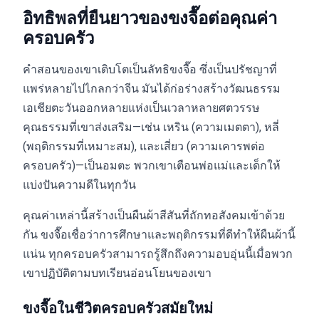
อิทธิพลที่ยืนยาวของขงจื๊อต่อคุณค่า
ครอบครัว
คำสอนของเขาเติบโตเป็นลัทธิขงจื๊อ ซึ่งเป็นปรัชญาที่
แพร่หลายไปไกลกว่าจีน มันได้ก่อร่างสร้างวัฒนธรรม
เอเชียตะวันออกหลายแห่งเป็นเวลาหลายศตวรรษ
คุณธรรมที่เขาส่งเสริม—เช่น เหริน (ความเมตตา), หลี่
(พฤติกรรมที่เหมาะสม), และเสี่ยว (ความเคารพต่อ
ครอบครัว)—เป็นอมตะ พวกเขาเตือนพ่อแม่และเด็กให้
แบ่งปันความดีในทุกวัน
คุณค่าเหล่านี้สร้างเป็นผืนผ้าสีสันที่ถักทอสังคมเข้าด้วย
กัน ขงจื๊อเชื่อว่าการศึกษาและพฤติกรรมที่ดีทำให้ผืนผ้านี้
แน่น ทุกครอบครัวสามารถรู้สึกถึงความอบอุ่นนี้เมื่อพวก
เขาปฏิบัติตามบทเรียนอ่อนโยนของเขา
ขงจื๊อในชีวิตครอบครัวสมัยใหม่