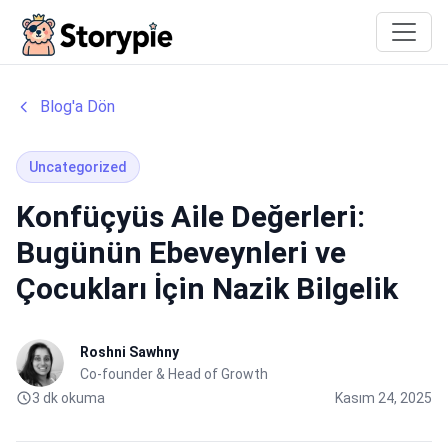
Storypie
Blog'a Dön
Uncategorized
Konfüçyüs Aile Değerleri:
Bugünün Ebeveynleri ve
Çocukları İçin Nazik Bilgelik
Roshni Sawhny
Co-founder & Head of Growth
3 dk okuma
Kasım 24, 2025