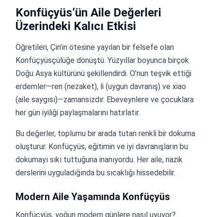
Konfüçyüs’ün Aile Değerleri
Üzerindeki Kalıcı Etkisi
Öğretileri, Çin’in ötesine yayılan bir felsefe olan
Konfüçyüsçülüğe dönüştü. Yüzyıllar boyunca birçok
Doğu Asya kültürünü şekillendirdi. O’nun teşvik ettiği
erdemler—ren (nezaket), li (uygun davranış) ve xiao
(aile saygısı)—zamansızdır. Ebeveynlere ve çocuklara
her gün iyiliği paylaşmalarını hatırlatır.
Bu değerler, toplumu bir arada tutan renkli bir dokuma
oluşturur. Konfüçyüs, eğitimin ve iyi davranışların bu
dokumayı sıkı tuttuğuna inanıyordu. Her aile, nazik
derslerini uyguladığında bu sıcaklığı hissedebilir.
Modern Aile Yaşamında Konfüçyüs
Konfüçyüs, yoğun modern günlere nasıl uyuyor?