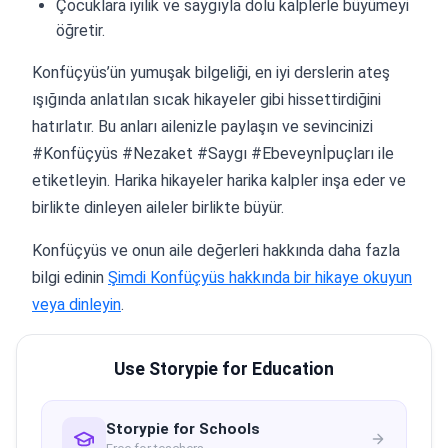
Çocuklara iyilik ve saygıyla dolu kalplerle büyümeyi
öğretir.
Konfüçyüs’ün yumuşak bilgeliği, en iyi derslerin ateş
ışığında anlatılan sıcak hikayeler gibi hissettirdiğini
hatırlatır. Bu anları ailenizle paylaşın ve sevincinizi
#Konfüçyüs #Nezaket #Saygı #Ebeveynİpuçları ile
etiketleyin. Harika hikayeler harika kalpler inşa eder ve
birlikte dinleyen aileler birlikte büyür.
Konfüçyüs ve onun aile değerleri hakkında daha fazla
bilgi edinin
Şimdi Konfüçyüs hakkında bir hikaye okuyun
veya dinleyin
.
Use Storypie for Education
Storypie for Schools