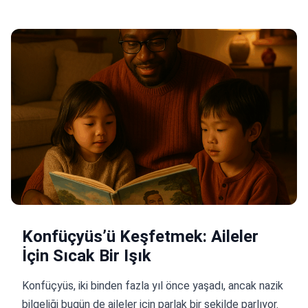
Konfüçyüs’ü Keşfetmek: Aileler
İçin Sıcak Bir Işık
Konfüçyüs, iki binden fazla yıl önce yaşadı, ancak nazik
bilgeliği bugün de aileler için parlak bir şekilde parlıyor.