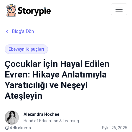
Storypie
Blog'a Dön
Ebeveynlik İpuçları
Çocuklar İçin Hayal Edilen
Evren: Hikaye Anlatımıyla
Yaratıcılığı ve Neşeyi
Ateşleyin
Alexandra Hochee
Head of Education & Learning
4 dk okuma
Eylül 26, 2025