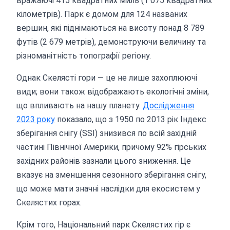
вражаючі 415 квадратних миль (1 075 квадратних
кілометрів). Парк є домом для 124 названих
вершин, які піднімаються на висоту понад 8 789
футів (2 679 метрів), демонструючи величину та
різноманітність топографії регіону.
Однак Скелясті гори — це не лише захоплюючі
види; вони також відображають екологічні зміни,
що впливають на нашу планету.
Дослідження
2023 року
показало, що з 1950 по 2013 рік Індекс
зберігання снігу (SSI) знизився по всій західній
частині Північної Америки, причому 92% гірських
західних районів зазнали цього зниження. Це
вказує на зменшення сезонного зберігання снігу,
що може мати значні наслідки для екосистем у
Скелястих горах.
Крім того, Національний парк Скелястих гір є