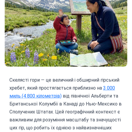
Скелясті гори — це величний і обширний гірський
хребет, який простягається приблизно на
3 000
миль (4 800 кілометрів)
від північної Альберти та
Британської Колумбії в Канаді до Нью-Мексико в
Сполучених Штатах. Цей географічний контекст є
важливим для розуміння масштабу та значущості
цих гір, що робить їх однією з найвизначніших