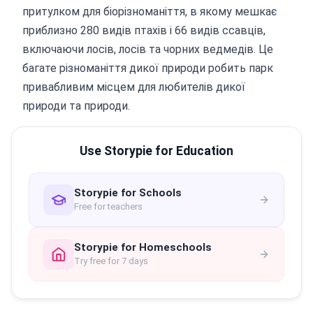
притулком для біорізноманіття, в якому мешкає
приблизно 280 видів птахів і 66 видів ссавців,
включаючи лосів, лосів та чорних ведмедів. Це
багате різноманіття дикої природи робить парк
привабливим місцем для любителів дикої
природи та природи.
Use Storypie for Education
Storypie for Schools
Free for teachers
Storypie for Homeschools
Try free for 7 days