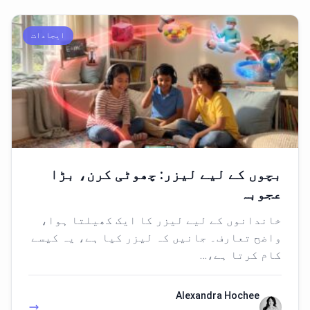
ایجادات
بچوں کے لیے لیزر: چھوٹی کرن، بڑا
عجوبہ
خاندانوں کے لیے لیزر کا ایک کھیلتا ہوا،
واضح تعارف۔ جانیں کہ لیزر کیا ہے، یہ کیسے
کام کرتا ہے،…
Alexandra Hochee