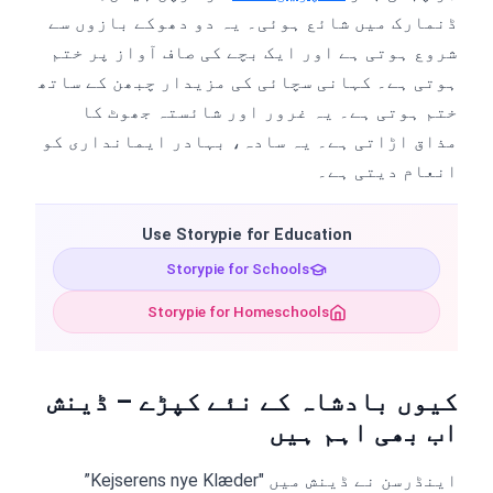
ڈنمارک میں شائع ہوئی۔ یہ دو دھوکے بازوں سے
شروع ہوتی ہے اور ایک بچے کی صاف آواز پر ختم
ہوتی ہے۔ کہانی سچائی کی مزیدار چبھن کے ساتھ
ختم ہوتی ہے۔ یہ غرور اور شائستہ جھوٹ کا
مذاق اڑاتی ہے۔ یہ سادہ، بہادر ایمانداری کو
انعام دیتی ہے۔
Use Storypie for Education
Storypie for Schools
Storypie for Homeschools
کیوں بادشاہ کے نئے کپڑے – ڈینش
اب بھی اہم ہیں
اینڈرسن نے ڈینش میں "Kejserens nye Klæder”