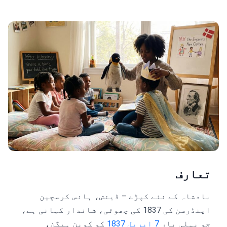
تعارف
بادشاہ کے نئے کپڑے – ڈینش، ہانس کرسچین
اینڈرسن کی 1837 کی چھوٹی، شاندار کہانی ہے،
جو پہلی بار
7 اپریل 1837
کو کوپن ہیگن،