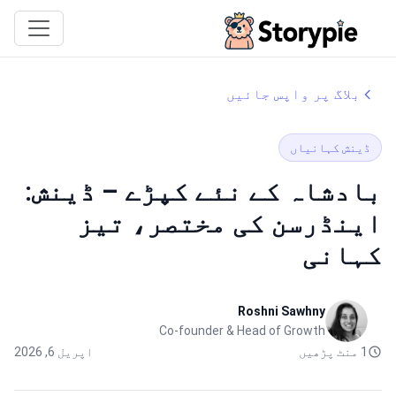
Storypie
بلاگ پر واپس جائیں
ڈینش کہانیاں
بادشاہ کے نئے کپڑے – ڈینش:
اینڈرسن کی مختصر، تیز
کہانی
Roshni Sawhny
Co-founder & Head of Growth
1 منٹ پڑھیں
اپریل 6, 2026