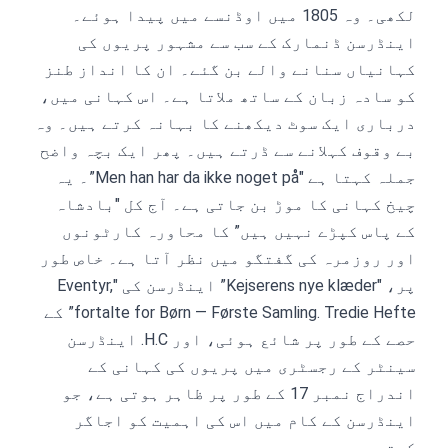
لکھی۔ وہ 1805 میں اوڈنسے میں پیدا ہوئے۔
اینڈرسن ڈنمارک کے سب سے مشہور پریوں کی
کہانیاں سنانے والے بن گئے۔ ان کا انداز طنز
کو سادہ زبان کے ساتھ ملاتا ہے۔ اس کہانی میں،
درباری ایک سوٹ دیکھنے کا بہانہ کرتے ہیں۔ وہ
بے وقوف کہلانے سے ڈرتے ہیں۔ پھر ایک بچہ واضح
جملہ کہتا ہے "Men han har da ikke noget på”۔ یہ
چیخ کہانی کا موڑ بن جاتی ہے۔ آج کل "بادشاہ
کے پاس کپڑے نہیں ہیں” کا محاورہ کارٹونوں
اور روزمرہ کی گفتگو میں نظر آتا ہے۔ خاص طور
پر، "Kejserens nye klæder” اینڈرسن کی "Eventyr,
fortalte for Børn — Første Samling. Tredie Hefte” کے
حصے کے طور پر شائع ہوئی، اور H.C. اینڈرسن
سینٹر کے رجسٹری میں پریوں کی کہانی کے
اندراج نمبر 17 کے طور پر ظاہر ہوتی ہے، جو
اینڈرسن کے کام میں اس کی اہمیت کو اجاگر
کرتی ہے۔