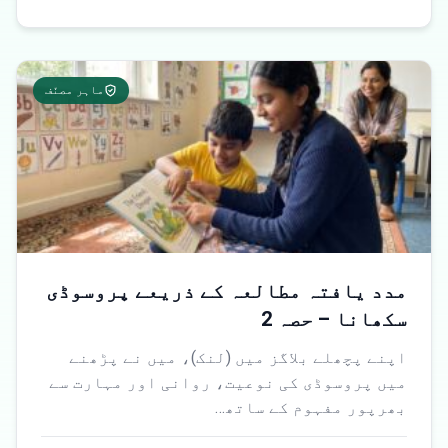
ماہر مصنّف
مدد یافتہ مطالعہ کے ذریعے پروسوڈی
سکھانا – حصہ 2
اپنے پچھلے بلاگز میں (لنک)، میں نے پڑھنے
میں پروسوڈی کی نوعیت، روانی اور مہارت سے
بھرپور مفہوم کے ساتھ…