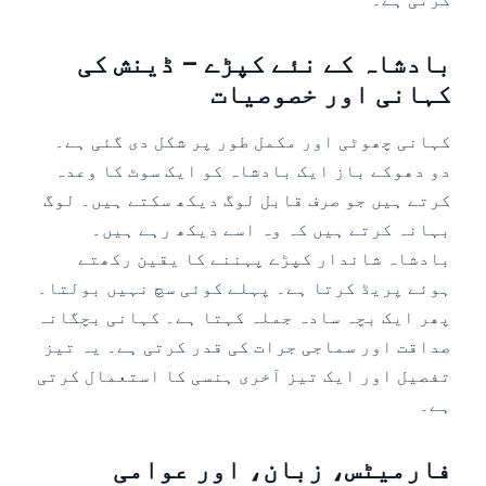
بادشاہ کے نئے کپڑے – ڈینش کی
کہانی اور خصوصیات
کہانی چھوٹی اور مکمل طور پر شکل دی گئی ہے۔
دو دھوکے باز ایک بادشاہ کو ایک سوٹ کا وعدہ
کرتے ہیں جو صرف قابل لوگ دیکھ سکتے ہیں۔ لوگ
بہانہ کرتے ہیں کہ وہ اسے دیکھ رہے ہیں۔
بادشاہ شاندار کپڑے پہننے کا یقین رکھتے
ہوئے پریڈ کرتا ہے۔ پہلے کوئی سچ نہیں بولتا۔
پھر ایک بچہ سادہ جملہ کہتا ہے۔ کہانی بچگانہ
صداقت اور سماجی جرات کی قدر کرتی ہے۔ یہ تیز
تفصیل اور ایک تیز آخری ہنسی کا استعمال کرتی
ہے۔
فارمیٹس، زبان، اور عوامی