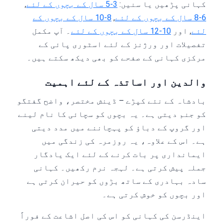
کہانی پڑھیں یا سنیں:
3-5 سال کے بچوں کے لئے
,
6-8 سال کے بچوں کے لئے
,
8-10 سال کے بچوں کے
لئے
, اور
10-12 سال کے بچوں کے لئے
۔ آپ مکمل
تفصیلات اور ورژنز کے لئے اسٹوری پائی کے
مرکزی کہانی کے صفحے کو بھی دیکھ سکتے ہیں۔
والدین اور اساتذہ کے لئے اہمیت
بادشاہ کے نئے کپڑے – ڈینش مختصر، واضح گفتگو
کو جنم دیتی ہے۔ یہ بچوں کو سچائی کا نام لینے
اور گروپ کے دباؤ کو پہچاننے میں مدد دیتی
ہے۔ اس کے علاوہ، یہ روزمرہ کی زندگی میں
ایمانداری پر بات کرنے کے لئے ایک یادگار
جملہ پیش کرتی ہے۔ لہجہ نرم رکھیں۔ کہانی
سادہ بہادری کے ساتھ بڑوں کو حیران کرتی ہے
اور بچوں کو خوش کرتی ہے۔
اینڈرسن کی کہانی کو اس کی اصل اشاعت کے فوراً