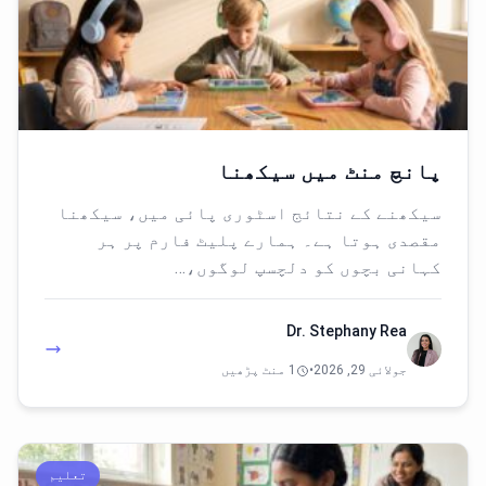
پانچ منٹ میں سیکھنا
سیکھنے کے نتائج اسٹوری پائی میں، سیکھنا
مقصدی ہوتا ہے۔ ہمارے پلیٹ فارم پر ہر
کہانی بچوں کو دلچسپ لوگوں،…
Dr. Stephany Rea
جولائی 29, 2026
•
1 منٹ پڑھیں
تعلیم