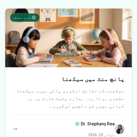
ماہر مصنّف
پانچ منٹ میں سیکھنا
سیکھنے کے نتائج اسٹوری پائی میں، سیکھنا
مقصدی ہوتا ہے۔ ہمارے پلیٹ فارم پر ہر
کہانی بچوں کو دلچسپ لوگوں،…
Dr. Stephany Rea
جولائی 29, 2026