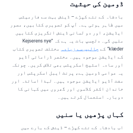
ڈومین کی حیثیت
بادشاہ کے نئے کپڑے – ڈینش بہت سے فارمیٹس
میں ظاہر ہوتی ہے۔ آپ کو تصویری کتابیں، مصور
ایڈیشن، اور دو لسانی ڈینش انگریزی کتابیں
ملیں گی۔ دلچسپ بات یہ ہے کہ "Kejserens nye
klæder” کے
چالیس سے زیادہ
مختلف تصویری کتاب
کے ایڈیشن موجود ہیں۔ مختصر ڈرامائی آڈیو
اور سادہ اسٹیج اسکرپٹس بھی تلاش کریں۔ چونکہ
یہ عوامی ڈومین ہے، پرنٹ ایبل اسکرپٹس اور
مفت آڈیو ایڈیشن موجود ہیں۔ لہذا اساتذہ اور
خاندان اکثر کلاسوں اور گھروں میں کہانی کا
دوبارہ استعمال کرتے ہیں۔
کہاں پڑھیں یا سنیں
اب بادشاہ کے نئے کپڑے – ڈینش کے بارے میں