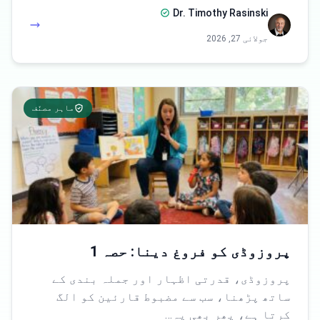
Dr. Timothy Rasinski
جولائی 27, 2026
ماہر مصنّف
پروزوڈی کو فروغ دینا: حصہ 1
پروزوڈی، قدرتی اظہار اور جملہ بندی کے
ساتھ پڑھنا، سب سے مضبوط قارئین کو الگ
کرتا ہے، پھر بھی یہ…