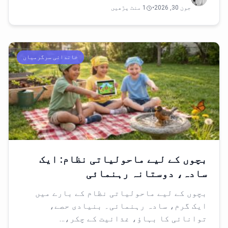
جون 30, 2026
•
1 منٹ پڑھیں
خاندانی سرگرمیاں
بچوں کے لیے ماحولیاتی نظام: ایک
سادہ، دوستانہ رہنمائی
بچوں کے لیے ماحولیاتی نظام کے بارے میں
ایک گرم، سادہ رہنمائی۔ بنیادی حصے،
توانائی کا بہاؤ، غذائیت کے چکر،…