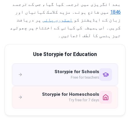
بعد انگریزی میں ترجمہ کیا گیا، جس کے ترجمے
1846
میں شائع ہوئے۔ مزید کلاسک کہانیاں اور
زبان کے ایڈیشنز کو
اسٹوری پائی
پر دریافت
کریں۔ اس ہمیشہ کی کہانی کے اختتام پر چھوٹی،
تیز ہنسی کا لطف اٹھائیں۔
Use Storypie for Education
Storypie for Schools
Free for teachers
Storypie for Homeschools
Try free for 7 days