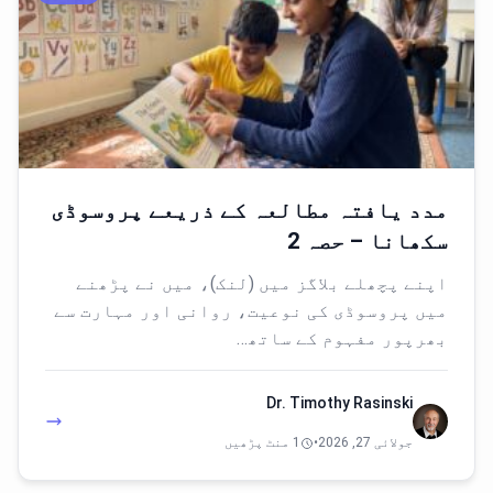
مدد یافتہ مطالعہ کے ذریعے پروسوڈی
سکھانا – حصہ 2
اپنے پچھلے بلاگز میں (لنک)، میں نے پڑھنے
میں پروسوڈی کی نوعیت، روانی اور مہارت سے
بھرپور مفہوم کے ساتھ…
Dr. Timothy Rasinski
جولائی 27, 2026
•
1 منٹ پڑھیں