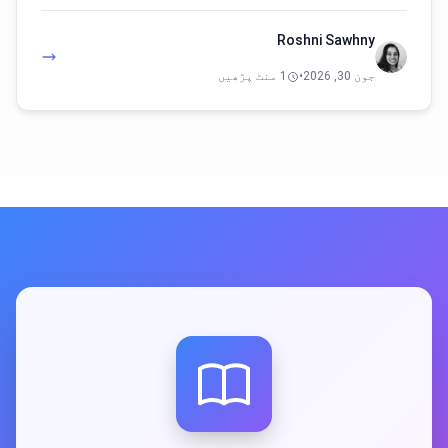
Roshni Sawhny
جون 30, 2026
•
1 منٹ پڑھیں