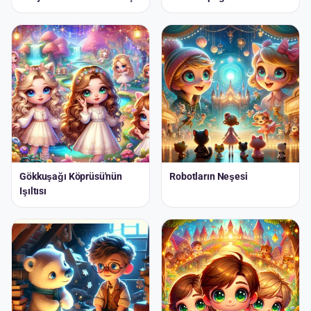
Gökkuşağı Köprüsü'nün
Robotların Neşesi
Işıltısı