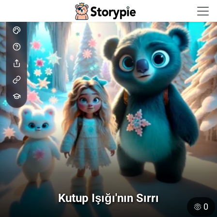
Storypie - Home
Kutup Işığı'nın Sırrı
0