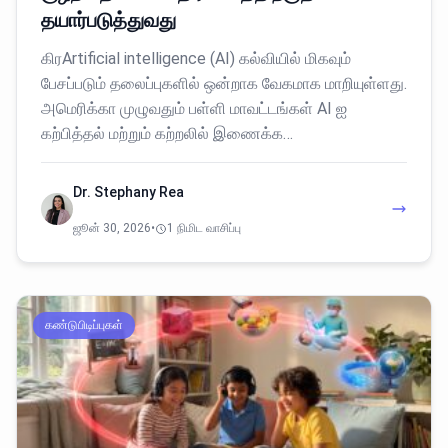
தயார்படுத்துவது
கிரArtificial intelligence (AI) கல்வியில் மிகவும்
பேசப்படும் தலைப்புகளில் ஒன்றாக வேகமாக மாறியுள்ளது.
அமெரிக்கா முழுவதும் பள்ளி மாவட்டங்கள் AI ஐ
கற்பித்தல் மற்றும் கற்றலில் இணைக்க…
Dr. Stephany Rea
ஜூன் 30, 2026
•
1 நிமிட வாசிப்பு
கண்டுபிடிப்புகள்