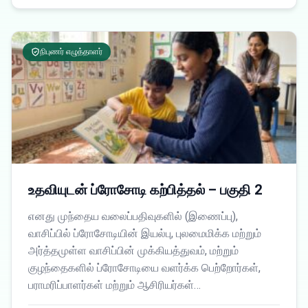
நிபுணர் எழுத்தாளர்
உதவியுடன் ப்ரோசோடி கற்பித்தல் – பகுதி 2
எனது முந்தைய வலைப்பதிவுகளில் (இணைப்பு),
வாசிப்பில் ப்ரோசோடியின் இயல்பு, புலமைமிக்க மற்றும்
அர்த்தமுள்ள வாசிப்பின் முக்கியத்துவம், மற்றும்
குழந்தைகளில் ப்ரோசோடியை வளர்க்க பெற்றோர்கள்,
பராமரிப்பாளர்கள் மற்றும் ஆசிரியர்கள்…