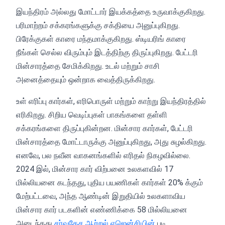
இயந்திரம் அல்லது மோட்டார் இயக்கத்தை உருவாக்குகிறது.
பரிமாற்றம் சக்கரங்களுக்கு சக்தியை அனுப்புகிறது.
பிரேக்குகள் காரை மந்தமாக்குகிறது. ஸ்டியரிங் காரை
நீங்கள் செல்ல விரும்பும் இடத்திற்கு திருப்புகிறது. பேட்டரி
மின்சாரத்தை சேமிக்கிறது. உடல் மற்றும் சாசி
அனைத்தையும் ஒன்றாக வைத்திருக்கிறது.
உள் எரிப்பு கார்கள், எரிபொருள் மற்றும் காற்று இயந்திரத்தில்
எரிகிறது. சிறிய வெடிப்புகள் பாகங்களை தள்ளி
சக்கரங்களை திருப்புகின்றன. மின்சார கார்கள், பேட்டரி
மின்சாரத்தை மோட்டாருக்கு அனுப்புகிறது, அது சுழல்கிறது.
எனவே, பல நவீன வாகனங்களில் எரிதல் நிகழவில்லை.
2024 இல், மின்சார கார் விற்பனை உலகளவில் 17
மில்லியனை கடந்தது, புதிய பயணிகள் கார்கள் 20% க்கும்
மேற்பட்டவை, அந்த ஆண்டின் இறுதியில் உலகளாவிய
மின்சார கார் படகளின் எண்ணிக்கை 58 மில்லியனை
அடைந்தது
சர்வதேச ஆற்றல் ஏஜென்சியின்
படி.