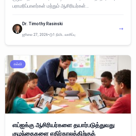
பராமரிப்பாளர்கள் மற்றும் ஆசிரியர்கள்…
Dr. Timothy Rasinski
ஜூலை 27, 2026
•
1 நிமிட வாசிப்பு
கல்வி
எய்ஐக்கு ஆசிரியர்களை தயார்படுத்துவது
குழந்தைகளை எதிர்காலத்திற்குத்