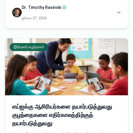
Dr. Timothy Rasinski
ஜூலை 27, 2026
நிபுணர் எழுத்தாளர்
எய்ஐக்கு ஆசிரியர்களை தயார்படுத்துவது
குழந்தைகளை எதிர்காலத்திற்குத்
தயார்படுத்துவது