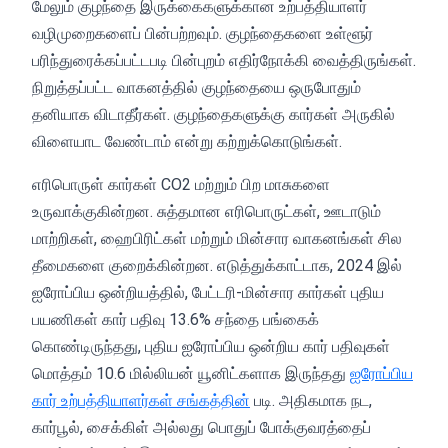
மேலும் குழந்தை இருக்கைகளுக்கான உற்பத்தியாளர்
வழிமுறைகளைப் பின்பற்றவும். குழந்தைகளை உள்ளூர்
பரிந்துரைக்கப்பட்டபடி பின்புறம் எதிர்நோக்கி வைத்திருங்கள்.
நிறுத்தப்பட்ட வாகனத்தில் குழந்தையை ஒருபோதும்
தனியாக விடாதீர்கள். குழந்தைகளுக்கு கார்கள் அருகில்
விளையாட வேண்டாம் என்று கற்றுக்கொடுங்கள்.
எரிபொருள் கார்கள் CO2 மற்றும் பிற மாசுகளை
உருவாக்குகின்றன. சுத்தமான எரிபொருட்கள், ஊடாடும்
மாற்றிகள், ஹைபிரிட்கள் மற்றும் மின்சார வாகனங்கள் சில
தீமைகளை குறைக்கின்றன. எடுத்துக்காட்டாக, 2024 இல்
ஐரோப்பிய ஒன்றியத்தில், பேட்டரி-மின்சார கார்கள் புதிய
பயணிகள் கார் பதிவு 13.6% சந்தை பங்கைக்
கொண்டிருந்தது, புதிய ஐரோப்பிய ஒன்றிய கார் பதிவுகள்
மொத்தம் 10.6 மில்லியன் யூனிட்களாக இருந்தது
ஐரோப்பிய
கார் உற்பத்தியாளர்கள் சங்கத்தின்
படி. அதிகமாக நட,
கார்பூல், சைக்கிள் அல்லது பொதுப் போக்குவரத்தைப்