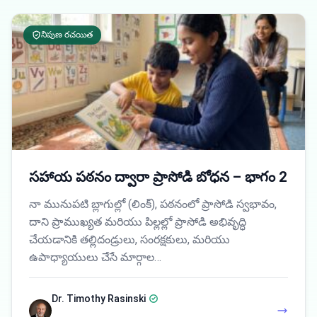
నిపుణ రచయిత
సహాయ పఠనం ద్వారా ప్రాసోడి బోధన – భాగం 2
నా మునుపటి బ్లాగుల్లో (లింక్), పఠనంలో ప్రాసోడి స్వభావం,
దాని ప్రాముఖ్యత మరియు పిల్లల్లో ప్రాసోడి అభివృద్ధి
చేయడానికి తల్లిదండ్రులు, సంరక్షకులు, మరియు
ఉపాధ్యాయులు చేసే మార్గాల…
Dr. Timothy Rasinski