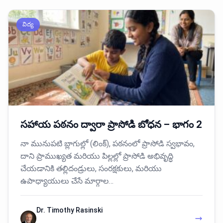
విద్య
సహాయ పఠనం ద్వారా ప్రాసోడి బోధన – భాగం 2
నా మునుపటి బ్లాగుల్లో (లింక్), పఠనంలో ప్రాసోడి స్వభావం,
దాని ప్రాముఖ్యత మరియు పిల్లల్లో ప్రాసోడి అభివృద్ధి
చేయడానికి తల్లిదండ్రులు, సంరక్షకులు, మరియు
ఉపాధ్యాయులు చేసే మార్గాల…
Dr. Timothy Rasinski