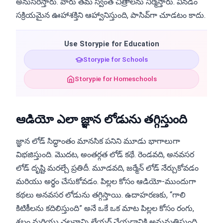
అనుసరిస్తారు. వారు తమ స్వంత చిత్రాలను నిర్మిస్తారు. వినడం
సక్రియమైన ఊహాశక్తిని ఆహ్వానిస్తుంది, పాసివ్‌గా చూడటం కాదు.
Use Storypie for Education
Storypie for Schools
Storypie for Homeschools
ఆడియో ఎలా జ్ఞాన లోడును తగ్గిస్తుంది
జ్ఞాన లోడ్ సిద్ధాంతం మానసిక పనిని మూడు భాగాలుగా
విభజిస్తుంది. మొదట, అంతర్గత లోడ్ కథే. రెండవది, అనవసర
లోడ్ దృష్టి మరల్చే ప్రతిదీ. మూడవది, జర్మేన్ లోడ్ నేర్చుకోవడం
మరియు అర్థం చేసుకోవడం. పిల్లల కోసం ఆడియో-ముందుగా
కథలు అనవసర లోడును తగ్గిస్తాయి. ఉదాహరణకు, “గాలి
కిటికీలను కదిలిస్తుంది” అనే ఒకే ఒక మాట పిల్లల కోసం రంగు,
శబ్దం మరియు చలనాన్ని లేయర్ చేయడానికి అనుమతిస్తుంది.