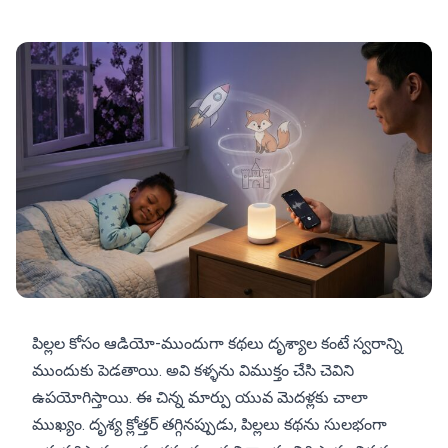
పిల్లల కోసం ఆడియో-ముందుగా కథలు దృశ్యాల కంటే స్వరాన్ని
ముందుకు పెడతాయి. అవి కళ్ళను విముక్తం చేసి చెవిని
ఉపయోగిస్తాయి. ఈ చిన్న మార్పు యువ మెదళ్లకు చాలా
ముఖ్యం. దృశ్య క్లోత్తర్ తగ్గినప్పుడు, పిల్లలు కథను సులభంగా