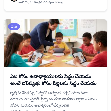
జూలై 27, 2026
•
1 నిమిషాల చదువు
విద్య
ఏఐ కోసం ఉపాధ్యాయులను సిద్ధం చేయడం
అంటే భవిష్యత్తు కోసం పిల్లలను సిద్ధం చేయడం
కృత్రిమ మేధస్సు విద్యలో అత్యంత చర్చనీయాంశంగా
మారింది. యునైటెడ్ స్టేట్స్ అంతటా పాఠశాల జిల్లాలు ఏఐని
బోధన మరియు అభ్యాసంలో చేర్చడానికి