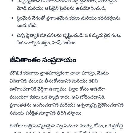
విచ్ఛిన్నతలను నివారించడానికి నిద్ర టైమర్‌లు, ఎయిర్‌ప్లేన్
మోడ్ మరియు ఆఫ్‌లైన్ ఫైల్‌లను ఉపయోగించండి.
స్థిరమైన వేగంతో ప్రశాంతమైన కథలు మరియు కథనకర్తలను
ఎంచుకోండి.
చిన్న ప్లేబ్యాక్ సూచనలను సృష్టించండి: ఒక మృదువైన గంట,
పేజీ-మార్పిడి శబ్దం, హష్ సంకేతం.
జీవితాంతం సంప్రదాయం
మౌఖిక కథనాలు వ్రాతపూర్వకంగా చాలా పూర్వం. మేము
వినడానికి, మలుపు తీసుకోవడానికి మరియు కలిసి
ఊహించడానికి వైర్డ్‌గా ఉన్నాము. పిల్లల కోసం ఆడియో-
ముందుగా కథలు ఒక ఫ్యాడ్ కాదు. అవి బోధించడానికి,
ప్రశాంతతను అందించడానికి మరియు ఆశ్చర్యాన్ని ప్రేరేపించడానికి
సమయ-పరీక్షిత మార్గానికి తిరిగి వస్తాయి.
ఈరోజు రాత్రి సున్నితమైన నిద్ర సమయ మార్పు కోసం, ఒక స్టోరీపై