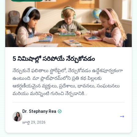
5 నిమిషాల్లో సరిపోయే నేర్చుకోవడం
నేర్చుకునే ఫలితాలు స్టోరీపైలో, నేర్చుకోవడం ఉద్దేశపూర్వకంగా
ఉంటుంది. మా ప్లాట్‌ఫారమ్‌లోని ప్రతి కథ పిల్లలకు
ఆకర్షణీయమైన వ్యక్తులు, ప్రదేశాలు, భావనలు, సంఘటనలు
మరియు మరిన్నింటి గురించి నేర్పడానికి…
Dr. Stephany Rea
జూలై 29, 2026