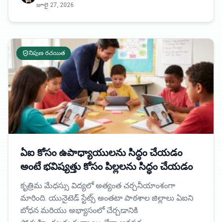
జూలై 27, 2026
నిపుణ రచయిత
ఏఐ కోసం ఉపాధ్యాయులను సిద్ధం చేయడం
అంటే భవిష్యత్తు కోసం పిల్లలను సిద్ధం చేయడం
కృత్రిమ మేధస్సు విద్యలో అత్యంత చర్చనీయాంశంగా
మారింది. యునైటెడ్ స్టేట్స్ అంతటా పాఠశాల జిల్లాలు ఏఐని
బోధన మరియు అభ్యాసంలో చేర్చడానికి