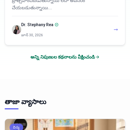
ప్రోత్సహించబడుతున్నాయి లేదా అవసరం
చేయబడుతున్నాయి.…
Dr. Stephany Rea
జూన్ 30, 2026
అన్ని నిపుణుల కథనాలను వీక్షించండి
తాజా వ్యాసాలు
విద్య