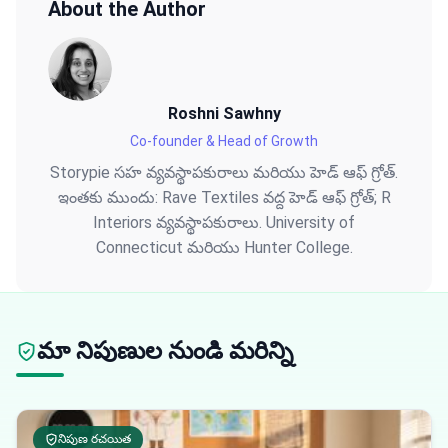
About the Author
Roshni Sawhny
Co-founder & Head of Growth
Storypie సహ వ్యవస్థాపకురాలు మరియు హెడ్ ఆఫ్ గ్రోత్.
ఇంతకు ముందు: Rave Textiles వద్ద హెడ్ ఆఫ్ గ్రోత్; R
Interiors వ్యవస్థాపకురాలు. University of
Connecticut మరియు Hunter College.
మా నిపుణుల నుండి మరిన్ని
నిపుణ రచయిత