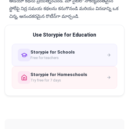
ఆడియో కథను ప్రయత్నించండి. మా సైట్‌లో సౌకర్యవంతమైన
స్టోరీపై నిద్ర సమయ కథలను కనుగొనండి మరియు వినడాన్ని ఒక
చిన్న, ఆనందకరమైన రొటీన్‌గా మార్చండి.
Use Storypie for Education
Storypie for Schools
Free for teachers
Storypie for Homeschools
Try free for 7 days