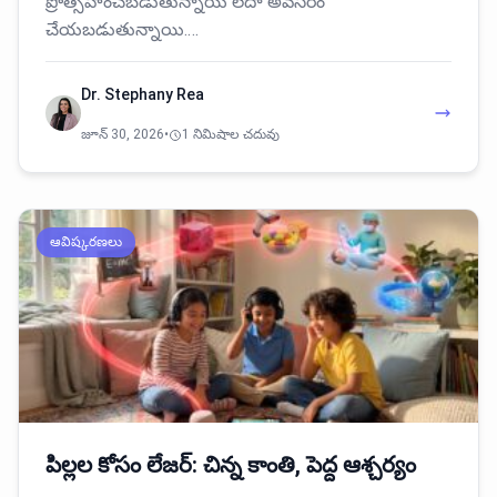
ప్రోత్సహించబడుతున్నాయి లేదా అవసరం
చేయబడుతున్నాయి.…
Dr. Stephany Rea
జూన్ 30, 2026
•
1 నిమిషాల చదువు
ఆవిష్కరణలు
పిల్లల కోసం లేజర్: చిన్న కాంతి, పెద్ద ఆశ్చర్యం