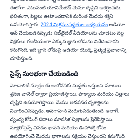
ఈలోగా, ఎటువంటి యానిమేటెడ్ మెనూ దృష్టిని ఆకర్షించదు.
ఫలితంగా, పిల్లలు ఊహించడానికి మరింత మెదడు శక్తిని
ఉపయోగిస్తారు.
2024 మిశ్రమ-పద్ధతుల అధ్యయనం
ఆడియో
ఆఫ్ చేయబడినప్పుడు సబ్‌టైటిల్ వీడియోలను చూడటం వల్ల
వీక్షకులు గణనీయంగా ఎక్కువ జ్ఞాన లోడును నివేదించారని
కనుగొంది, ఇది జ్ఞాన లోడుపై ఆడియో యొక్క ప్రత్యక్ష ప్రభావాన్ని
చూపిస్తుంది.
సైన్స్ సులభంగా చేయబడింది
మోడాలిటీ సూత్రం ఈ ఆలోచనకు మద్దతు ఇస్తుంది. మాటలు
శ్రవణ ఛానెల్ ద్వారా ప్రయాణిస్తాయి. పాఠ్యాలు మరియు చిత్రాలు
దృష్టిని ఉపయోగిస్తాయి. మేము అనవసర దృశ్యాలను
నివారించినప్పుడు, అవగాహన మెరుగుపడుతుంది. అలాగే,
ద్వంద్వ కోడింగ్ పదాలు మానసిక చిత్రాలను ప్రేరేపిస్తాయి.
న్యూరోసైన్స్ వినడం భావన మరియు ఊహాశక్తి కోసం
ఉపయోగించే మెదడు భాగాలను సక్రియం చేస్తుందని కనుగొంది.