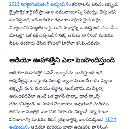
2023 న్యూరోఇమేజింగ్ అధ్యయనం
కథనాలను వినడం విస్తృత,
ద్వైపాక్షిక కార్టికల్ ప్రాంతాల సముదాయాన్ని నిమగ్నం చేస్తుందని
సూచిస్తుంది, ఇది ఆడియో కథనాలు సక్రియమైన అర్థం
నిర్మాణానికి మద్దతు ఇస్తాయని సాక్ష్యాన్ని అందిస్తుంది. సాదాసీదా
మాటల్లో, ఒక కథ చెప్పబడిన నక్క ఆకులు వాసనతో మరియు
పిల్లల తయారు చేసిన కోటులో హీరోలా కనిపించవచ్చు.
ఆడియో ఊహాశక్తిని ఎలా పెంపొందిస్తుంది
ఆడియో ఊహాశక్తికి ఓపెన్ కాన్వాస్‌ను అందిస్తుంది. ఇది
అవుట్‌లైన్లను ఇస్తుంది, నంబర్ల ద్వారా పెయింట్ కాదు. పిల్లలు
టెక్స్చర్, రంగు మరియు శబ్దాన్ని నింపుతారు. మీ పిల్లల్ని
ఆనందపరిచేలా ఉంటే ఒక డ్రాగన్ పొల్కా-డాట్ స్కార్ఫ్
ధరించనివ్వండి. ఆ ఎంపిక చెల్లుబాటు అవుతుంది మరియు
తరచుగా మంత్రిక. మానసిక చిత్రాలను నిర్మించే చర్య కూడా
పదజాలాన్ని మరియు కథన నైపుణ్యాన్ని బలపరుస్తుంది.
2024
అధ్యయనం
ఆడియో మరియు భాషా ఉద్దీపనల ప్రాసెసింగ్