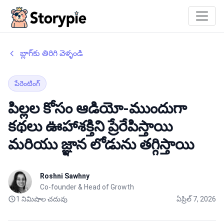
Storypie
బ్లాగ్‌కు తిరిగి వెళ్ళండి
పేరెంటింగ్
పిల్లల కోసం ఆడియో-ముందుగా
కథలు ఊహాశక్తిని ప్రేరేపిస్తాయి
మరియు జ్ఞాన లోడును తగ్గిస్తాయి
Roshni Sawhny
Co-founder & Head of Growth
1 నిమిషాల చదువు
ఏప్రిల్ 7, 2026