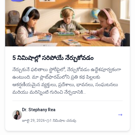
5 నిమిషాల్లో సరిపోయే నేర్చుకోవడం
నేర్చుకునే ఫలితాలు స్టోరీపైలో, నేర్చుకోవడం ఉద్దేశపూర్వకంగా
ఉంటుంది. మా ప్లాట్‌ఫారమ్‌లోని ప్రతి కథ పిల్లలకు
ఆకర్షణీయమైన వ్యక్తులు, ప్రదేశాలు, భావనలు, సంఘటనలు
మరియు మరిన్నింటి గురించి నేర్పడానికి…
Dr. Stephany Rea
జూలై 29, 2026
•
1 నిమిషాల చదువు