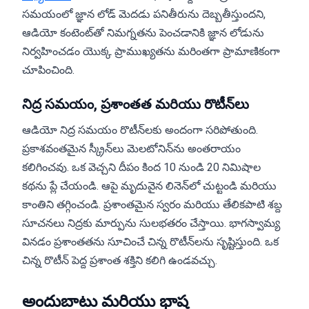
సమయంలో జ్ఞాన లోడ్ మెదడు పనితీరును దెబ్బతీస్తుందని,
ఆడియో కంటెంట్‌తో నిమగ్నతను పెంచడానికి జ్ఞాన లోడును
నిర్వహించడం యొక్క ప్రాముఖ్యతను మరింతగా ప్రామాణికంగా
చూపించింది.
నిద్ర సమయం, ప్రశాంతత మరియు రొటీన్‌లు
ఆడియో నిద్ర సమయం రొటీన్‌లకు అందంగా సరిపోతుంది.
ప్రకాశవంతమైన స్క్రీన్‌లు మెలటోనిన్‌ను అంతరాయం
కలిగించవు. ఒక వెచ్చని దీపం కింద 10 నుండి 20 నిమిషాల
కథను ప్లే చేయండి. ఆపై మృదువైన లినెన్‌లో చుట్టండి మరియు
కాంతిని తగ్గించండి. ప్రశాంతమైన స్వరం మరియు తేలికపాటి శబ్ద
సూచనలు నిద్రకు మార్పును సులభతరం చేస్తాయి. భాగస్వామ్య
వినడం ప్రశాంతతను సూచించే చిన్న రొటీన్‌లను సృష్టిస్తుంది. ఒక
చిన్న రొటీన్ పెద్ద ప్రశాంత శక్తిని కలిగి ఉండవచ్చు.
అందుబాటు మరియు భాష