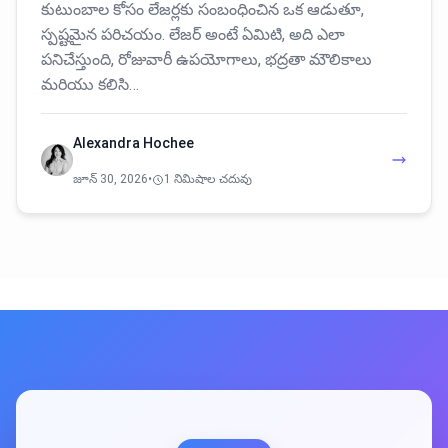
కుటుంబాల కోసం లేజర్లకు సంబంధించిన ఒక ఆడుతూ,
స్పష్టమైన పరిచయం. లేజర్ అంటే ఏమిటి, అది ఎలా
పనిచేస్తుంది, రోజువారీ ఉపయోగాలు, భద్రతా మౌలికాలు
మరియు కలిసి…
Alexandra Hochee
జూన్ 30, 2026
•
1 నిమిషాల చదువు