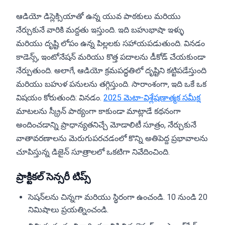
ఆడియో డిస్లెక్సియాతో ఉన్న యువ పాఠకులు మరియు
నేర్చుకునే వారికి మద్దతు ఇస్తుంది. ఇది బహుభాషా ఇళ్ళు
మరియు దృష్టి లోపం ఉన్న పిల్లలకు సహాయపడుతుంది. వినడం
కాడెన్స్, ఇంటోనేషన్ మరియు కొత్త పదాలను డీకోడ్ చేయకుండా
నేర్పుతుంది. అలాగే, ఆడియో క్రమపద్ధతిలో దృష్టిని కట్టిపడేస్తుంది
మరియు బహుళ పనులను తగ్గిస్తుంది. సారాంశంగా, ఇది ఒకే ఒక
విషయం కోరుతుంది: వినడం.
2025 మెటా-విశ్లేషణాత్మక సమీక్ష
మాటలను స్క్రీన్ పాఠ్యంగా కాకుండా మాట్లాడే కథనంగా
అందించడాన్ని ప్రాధాన్యతనిచ్చే మోడాలిటీ సూత్రం, నేర్చుకునే
వాతావరణాలను మెరుగుపరచడంలో కొన్ని అతిపెద్ద ప్రభావాలను
చూపిస్తున్న డిజైన్ సూత్రాలలో ఒకటిగా నివేదించింది.
ప్రాక్టికల్ సెన్సరీ టిప్స్
సెషన్‌లను చిన్నగా మరియు స్థిరంగా ఉంచండి. 10 నుండి 20
నిమిషాలు ప్రయత్నించండి.