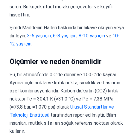
sorun. Bu küçük ritüel merakı çerçeveler ve keyifli
hissettirir.
Şimdi Maddenin Halleri hakkında bir hikaye okuyun veya
dinleyin:
3-5 yaş için
,
6-8 yaş için
,
8-10 yaş için
ve
10-
12 yaş için
.
Ölçümler ve neden önemlidir
Su, bir atmosferde 0 C’de donar ve 100 C’de kaynar.
Ayrıca, üçlü nokta ve kritik nokta, sıcaklık ve basıncın
özel kombinasyonlarıdır. Karbon dioksitin (CO2) kritik
noktası Tc = 304.1 K (≈31.0 °C) ve Pc = 7.38 MPa
(≈73.8 bar, ≈1,070 psi) olarak
Ulusal Standartlar ve
Teknoloji Enstitüsü
tarafından rapor edilmiştir. Bilim
insanları, mutlak sıfırı en soğuk referans noktası olarak
kullanır.