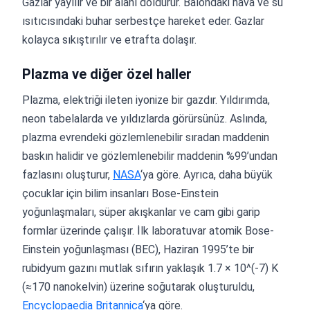
Gazlar yayılır ve bir alanı doldurur. Balondaki hava ve su
ısıtıcısındaki buhar serbestçe hareket eder. Gazlar
kolayca sıkıştırılır ve etrafta dolaşır.
Plazma ve diğer özel haller
Plazma, elektriği ileten iyonize bir gazdır. Yıldırımda,
neon tabelalarda ve yıldızlarda görürsünüz. Aslında,
plazma evrendeki gözlemlenebilir sıradan maddenin
baskın halidir ve gözlemlenebilir maddenin %99’undan
fazlasını oluşturur,
NASA
‘ya göre. Ayrıca, daha büyük
çocuklar için bilim insanları Bose-Einstein
yoğunlaşmaları, süper akışkanlar ve cam gibi garip
formlar üzerinde çalışır. İlk laboratuvar atomik Bose-
Einstein yoğunlaşması (BEC), Haziran 1995’te bir
rubidyum gazını mutlak sıfırın yaklaşık 1.7 × 10^(-7) K
(≈170 nanokelvin) üzerine soğutarak oluşturuldu,
Encyclopaedia Britannica
‘ya göre.