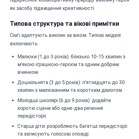
як засобу підвищення креативності.
Типова структура та вікові примітки
Сім’ї адаптують виклик за віком. Типові моделі
включають:
Малюки (1 до 3 років): близько 10-15 хвилин з
м’якою іграшкою-героєм та одним добрим
вчинком.
Дошкільнята (3 до 5 років): п’ятнадцять до 30
хвилин з малюванням та коротким діалогом.
Молодші школярі (6 до 9 років): додайте
короткі сцени або одне-два речення
передісторії.
Старші діти: розробляють багатші передісторії
та записують голосові оповіді.