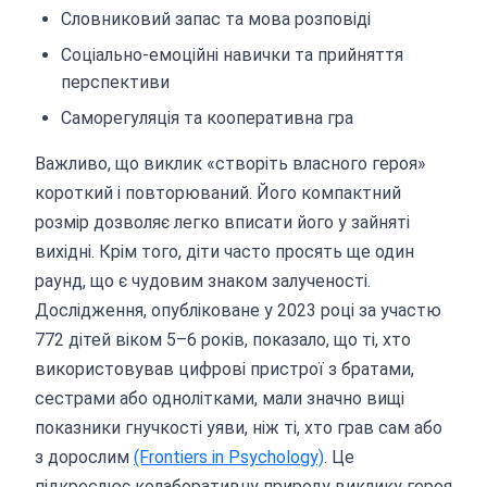
Словниковий запас та мова розповіді
Соціально-емоційні навички та прийняття
перспективи
Саморегуляція та кооперативна гра
Важливо, що виклик «створіть власного героя»
короткий і повторюваний. Його компактний
розмір дозволяє легко вписати його у зайняті
вихідні. Крім того, діти часто просять ще один
раунд, що є чудовим знаком залученості.
Дослідження, опубліковане у 2023 році за участю
772 дітей віком 5–6 років, показало, що ті, хто
використовував цифрові пристрої з братами,
сестрами або однолітками, мали значно вищі
показники гнучкості уяви, ніж ті, хто грав сам або
з дорослим
(Frontiers in Psychology)
. Це
підкреслює колаборативну природу виклику героя