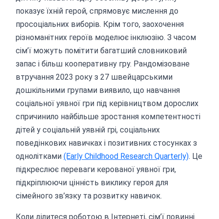
показує їхній герой, спрямовує мислення до
просоціальних виборів. Крім того, заохочення
різноманітних героїв моделює інклюзію. З часом
сім’ї можуть помітити багатший словниковий
запас і більш кооперативну гру. Рандомізоване
втручання 2023 року з 27 швейцарськими
дошкільними групами виявило, що навчання
соціальної уявної гри під керівництвом дорослих
спричинило найбільше зростання компетентності
дітей у соціальній уявній грі, соціальних
поведінкових навичках і позитивних стосунках з
однолітками
(Early Childhood Research Quarterly)
. Це
підкреслює переваги керованої уявної гри,
підкріплюючи цінність виклику героя для
сімейного зв’язку та розвитку навичок.
Коли ділитеся роботою в Інтернеті, сім’ї повинні