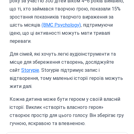
року за участю 300 дітей віком 4–6 років виявило,
що ті, хто займався творчою грою, показали 15%
зростання показників творчого вираження за
шість місяців
(BMC Psychology)
, підтримуючи
ідею, що ці активності можуть мати тривалі
переваги.
Для сімей, які хочуть легкі аудіоінструменти та
місце для збереження створень, досліджуйте
сайт
Storypie
. Storypie підтримує запис і
відтворення, тому маленькі історії героїв можуть
жити далі.
Кожна дитина може бути героєм у своїй власній
історії. Виклик «створіть власного героя»
створює простір для цього голосу. Він зберігає гру
гучною, яскравою та впевненою.