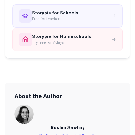
Storypie for Schools
Free for teachers
Storypie for Homeschools
Try free for 7 days
About the Author
Roshni Sawhny