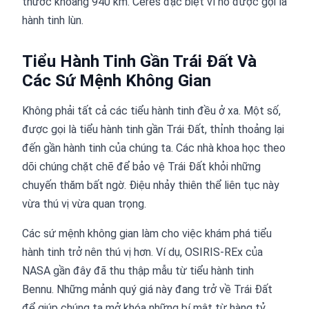
thước khoảng 940 km. Ceres đặc biệt vì nó được gọi là
hành tinh lùn.
Tiểu Hành Tinh Gần Trái Đất Và
Các Sứ Mệnh Không Gian
Không phải tất cả các tiểu hành tinh đều ở xa. Một số,
được gọi là tiểu hành tinh gần Trái Đất, thỉnh thoảng lại
đến gần hành tinh của chúng ta. Các nhà khoa học theo
dõi chúng chặt chẽ để bảo vệ Trái Đất khỏi những
chuyến thăm bất ngờ. Điệu nhảy thiên thể liên tục này
vừa thú vị vừa quan trọng.
Các sứ mệnh không gian làm cho việc khám phá tiểu
hành tinh trở nên thú vị hơn. Ví dụ, OSIRIS-REx của
NASA gần đây đã thu thập mẫu từ tiểu hành tinh
Bennu. Những mảnh quý giá này đang trở về Trái Đất
để giúp chúng ta mở khóa những bí mật từ hàng tỷ