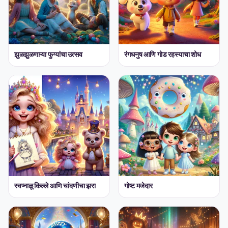
झुळझुळणाऱ्या फुग्यांचा उत्सव
रंगधनुष आणि गोड रहस्याचा शोध
स्वप्नाळू किल्ले आणि चांदणीचा झरा
गोष्ट मजेदार