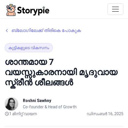
Storypie
ബ്ലോഗിലേക്ക് തിരികെ പോകുക
കുട്ടികളുടെ വികസനം
ശാന്തമായ 7
വയസ്സുകാരനായി മൃദുവായ
സ്ക്രീൻ ശീലങ്ങൾ
Roshni Sawhny
Co-founder & Head of Growth
1 മിനിറ്റ് വായന
ഡിസംബർ 16, 2025