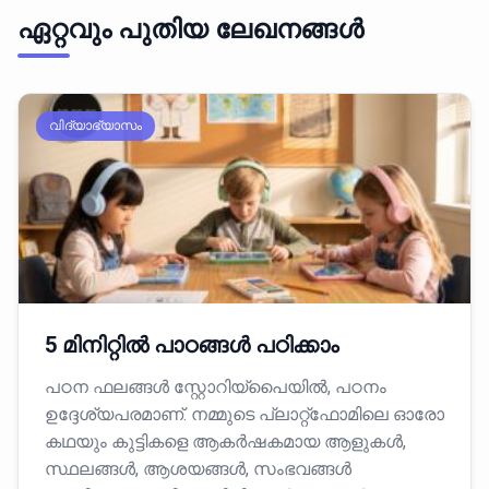
ഏറ്റവും പുതിയ ലേഖനങ്ങൾ
വിദ്യാഭ്യാസം
5 മിനിറ്റിൽ പാഠങ്ങൾ പഠിക്കാം
പഠന ഫലങ്ങൾ സ്റ്റോറിയ്പൈയിൽ, പഠനം
ഉദ്ദേശ്യപരമാണ്. നമ്മുടെ പ്ലാറ്റ്‌ഫോമിലെ ഓരോ
കഥയും കുട്ടികളെ ആകർഷകമായ ആളുകൾ,
സ്ഥലങ്ങൾ, ആശയങ്ങൾ, സംഭവങ്ങൾ