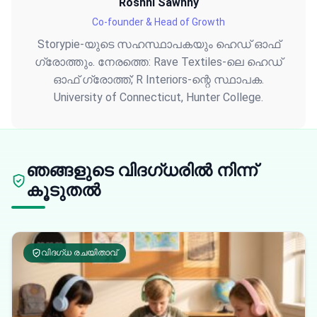
Roshni Sawhny
Co-founder & Head of Growth
Storypie-യുടെ സഹസ്ഥാപകയും ഹെഡ് ഓഫ്
ഗ്രോത്തും. നേരത്തെ: Rave Textiles-ലെ ഹെഡ്
ഓഫ് ഗ്രോത്ത്; R Interiors-ന്റെ സ്ഥാപക.
University of Connecticut, Hunter College.
ഞങ്ങളുടെ വിദഗ്ധരിൽ നിന്ന്
കൂടുതൽ
വിദഗ്ധ രചയിതാവ്