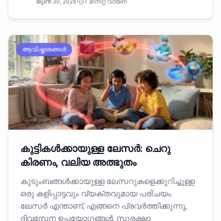
ജൂൺ 30, 2026
•
1 മിനിറ്റ് വായന
ആവിഷ്കാരങ്ങൾ
കുട്ടികൾക്കായുള്ള ലേസർ: ചെറു
കിരണം, വലിയ അത്ഭുതം
കുടുംബങ്ങൾക്കായുള്ള ലേസറുകളെക്കുറിച്ചുള്ള
ഒരു കളിപ്പാട്ടവും വ്യക്തവുമായ പരിചയം.
ലേസർ എന്താണ്, എങ്ങനെ പ്രവർത്തിക്കുന്നു,
ദിവസേന ഉപയോഗങ്ങൾ, സുരക്ഷാ