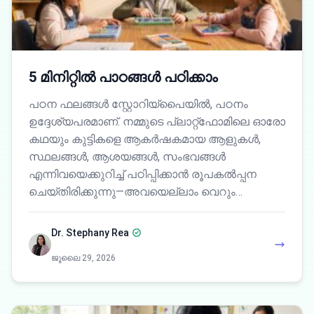
5 മിനിറ്റിൽ പാഠങ്ങൾ പഠിക്കാം
പഠന ഫലങ്ങൾ സ്റ്റോറിയ്പൈയിൽ, പഠനം
ഉദ്ദേശ്യപരമാണ്. നമ്മുടെ പ്ലാറ്റ്‌ഫോമിലെ ഓരോ
കഥയും കുട്ടികളെ ആകർഷകമായ ആളുകൾ,
സ്ഥലങ്ങൾ, ആശയങ്ങൾ, സംഭവങ്ങൾ
എന്നിവയെക്കുറിച്ച് പഠിപ്പിക്കാൻ രൂപകൽപ്പന
ചെയ്തിരിക്കുന്നു—അവയെല്ലാം വെറും…
Dr. Stephany Rea
ജൂലൈ 29, 2026