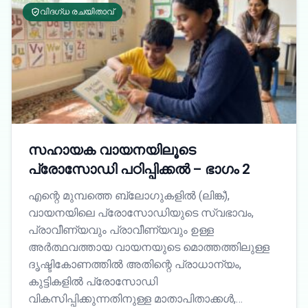
വിദഗ്ധ രചയിതാവ്
സഹായക വായനയിലൂടെ
പ്രോസോഡി പഠിപ്പിക്കൽ – ഭാഗം 2
എന്റെ മുമ്പത്തെ ബ്ലോഗുകളിൽ (ലിങ്ക്),
വായനയിലെ പ്രോസോഡിയുടെ സ്വഭാവം,
പ്രാവീണ്യവും പ്രാവീണ്യവും ഉള്ള
അർത്ഥവത്തായ വായനയുടെ മൊത്തത്തിലുള്ള
ദൃഷ്ടികോണത്തിൽ അതിന്റെ പ്രാധാന്യം,
കുട്ടികളിൽ പ്രോസോഡി
വികസിപ്പിക്കുന്നതിനുള്ള മാതാപിതാക്കൾ,…