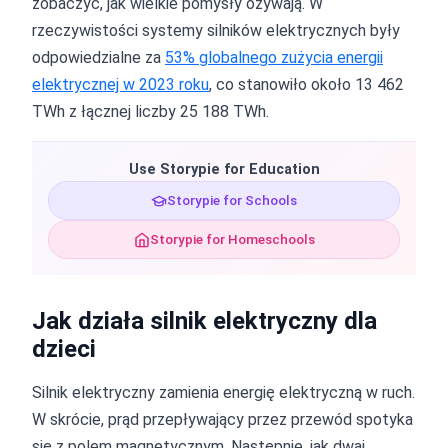
zobaczyć, jak wielkie pomysły ożywają. W
rzeczywistości systemy silników elektrycznych były
odpowiedzialne za
53% globalnego zużycia energii
elektrycznej w 2023 roku
, co stanowiło około 13 462
TWh z łącznej liczby 25 188 TWh.
Use Storypie for Education
Storypie for Schools
Storypie for Homeschools
Jak działa silnik elektryczny dla
dzieci
Silnik elektryczny zamienia energię elektryczną w ruch.
W skrócie, prąd przepływający przez przewód spotyka
się z polem magnetycznym. Następnie, jak dwaj