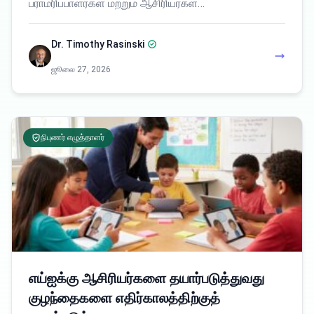
பராமரிப்பாளர்கள் மற்றும் ஆசிரியர்கள்…
Dr. Timothy Rasinski
ஜூலை 27, 2026
நிபுணர் எழுத்தாளர்
எய்ஐக்கு ஆசிரியர்களை தயார்படுத்துவது
குழந்தைகளை எதிர்காலத்திற்குத்