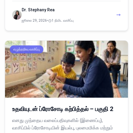
Dr. Stephany Rea
ஜூலை 29, 2026
•
1 நிமிட வாசிப்பு
எழுத்தறிவு வாசிப்பு
உதவியுடன் ப்ரோசோடி கற்பித்தல் – பகுதி 2
எனது முந்தைய வலைப்பதிவுகளில் (இணைப்பு),
வாசிப்பில் ப்ரோசோடியின் இயல்பு, புலமைமிக்க மற்றும்