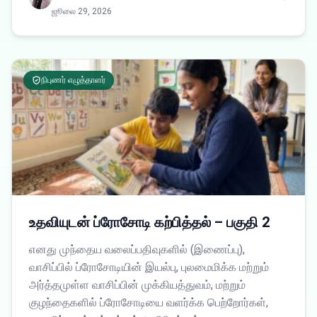
ஜூலை 29, 2026
நிபுணர் எழுத்தாளர்
உதவியுடன் ப்ரோசோடி கற்பித்தல் – பகுதி 2
எனது முந்தைய வலைப்பதிவுகளில் (இணைப்பு),
வாசிப்பில் ப்ரோசோடியின் இயல்பு, புலமைமிக்க மற்றும்
அர்த்தமுள்ள வாசிப்பின் முக்கியத்துவம், மற்றும்
குழந்தைகளில் ப்ரோசோடியை வளர்க்க பெற்றோர்கள்,