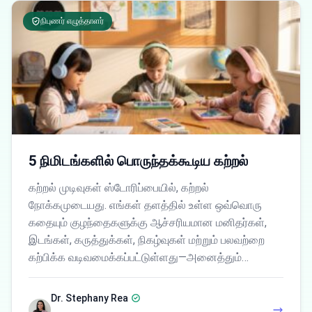
நிபுணர் எழுத்தாளர்
5 நிமிடங்களில் பொருந்தக்கூடிய கற்றல்
கற்றல் முடிவுகள் ஸ்டோரிப்பையில், கற்றல்
நோக்கமுடையது. எங்கள் தளத்தில் உள்ள ஒவ்வொரு
கதையும் குழந்தைகளுக்கு ஆச்சரியமான மனிதர்கள்,
இடங்கள், கருத்துக்கள், நிகழ்வுகள் மற்றும் பலவற்றை
கற்பிக்க வடிவமைக்கப்பட்டுள்ளது—அனைத்தும்…
Dr. Stephany Rea