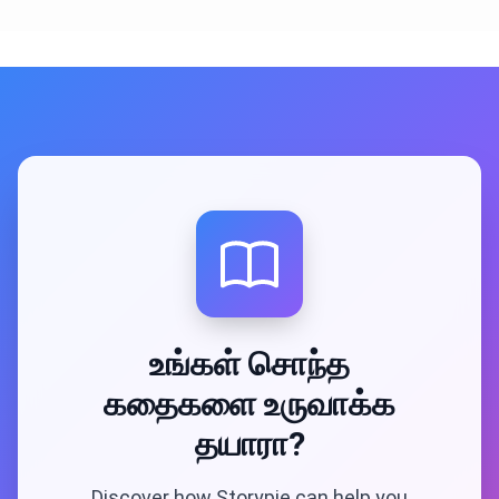
உங்கள் சொந்த
கதைகளை உருவாக்க
தயாரா?
Discover how Storypie can help you