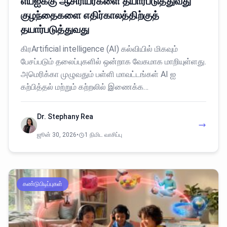
எய்ஐக்கு ஆசிரியர்களை தயார்படுத்துவது
குழந்தைகளை எதிர்காலத்திற்குத்
தயார்படுத்துவது
கிரArtificial intelligence (AI) கல்வியில் மிகவும்
பேசப்படும் தலைப்புகளில் ஒன்றாக வேகமாக மாறியுள்ளது.
அமெரிக்கா முழுவதும் பள்ளி மாவட்டங்கள் AI ஐ
கற்பித்தல் மற்றும் கற்றலில் இணைக்க…
Dr. Stephany Rea
ஜூன் 30, 2026
•
1 நிமிட வாசிப்பு
கண்டுபிடிப்புகள்