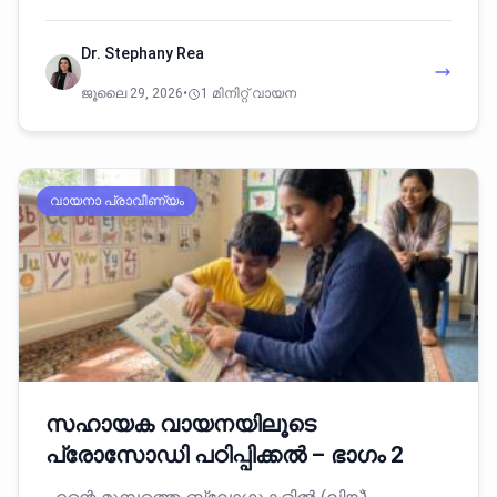
Dr. Stephany Rea
ജൂലൈ 29, 2026
•
1 മിനിറ്റ് വായന
വായനാ പ്രാവീണ്യം
സഹായക വായനയിലൂടെ
പ്രോസോഡി പഠിപ്പിക്കൽ – ഭാഗം 2