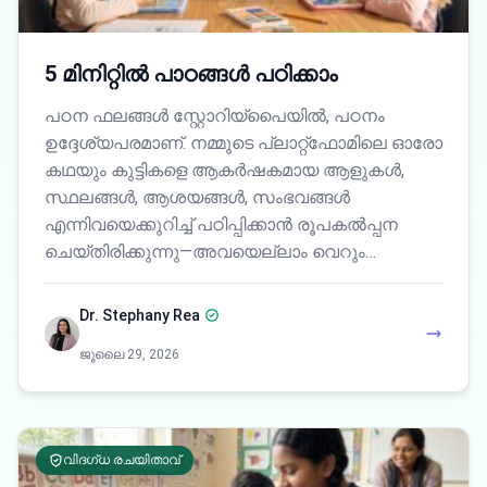
5 മിനിറ്റിൽ പാഠങ്ങൾ പഠിക്കാം
പഠന ഫലങ്ങൾ സ്റ്റോറിയ്പൈയിൽ, പഠനം
ഉദ്ദേശ്യപരമാണ്. നമ്മുടെ പ്ലാറ്റ്‌ഫോമിലെ ഓരോ
കഥയും കുട്ടികളെ ആകർഷകമായ ആളുകൾ,
സ്ഥലങ്ങൾ, ആശയങ്ങൾ, സംഭവങ്ങൾ
എന്നിവയെക്കുറിച്ച് പഠിപ്പിക്കാൻ രൂപകൽപ്പന
ചെയ്തിരിക്കുന്നു—അവയെല്ലാം വെറും…
Dr. Stephany Rea
ജൂലൈ 29, 2026
വിദഗ്ധ രചയിതാവ്