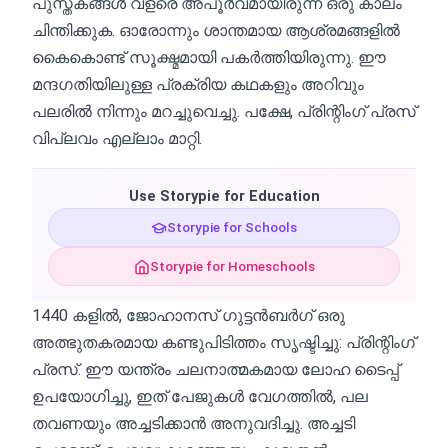
പുസ്തകങ്ങൾ വളരെ അപൂർവമായിരുന്ന ഒരു കാലം
ചിന്തിക്കുക. ഓരോന്നും ശാന്തമായ ആശ്രമങ്ങളിൽ
കൈകൊണ്ട് സൂക്ഷ്മമായി പകർത്തിയിരുന്നു. ഈ
മന്ദഗതിയിലുള്ള പ്രക്രിയ കഥകളും അറിവും
പലരിൽ നിന്നും മറച്ചുവെച്ചു. പക്ഷേ, പ്രിന്റിംഗ് പ്രസ്
വിപ്ലവം എല്ലാം മാറ്റി.
Use Storypie for Education
Storypie for Schools
Storypie for Homeschools
1440 കളിൽ, ജോഹാനസ് ഗുട്ടൻബർഗ് ഒരു
അത്ഭുതകരമായ കണ്ടുപിടിത്തം സൃഷ്ടിച്ചു: പ്രിന്റിംഗ്
പ്രസ്. ഈ യന്ത്രം ചലനാത്മകമായ ലോഹ ടൈപ്പ്
ഉപയോഗിച്ചു, ഇത് പേജുകൾ വേഗത്തിൽ, പല
തവണയും അച്ചടിക്കാൻ അനുവദിച്ചു. അച്ചടി