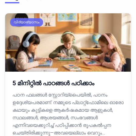
വിദ്യാഭ്യാസം
5 മിനിറ്റിൽ പാഠങ്ങൾ പഠിക്കാം
പഠന ഫലങ്ങൾ സ്റ്റോറിയ്പൈയിൽ, പഠനം
ഉദ്ദേശ്യപരമാണ്. നമ്മുടെ പ്ലാറ്റ്‌ഫോമിലെ ഓരോ
കഥയും കുട്ടികളെ ആകർഷകമായ ആളുകൾ,
സ്ഥലങ്ങൾ, ആശയങ്ങൾ, സംഭവങ്ങൾ
എന്നിവയെക്കുറിച്ച് പഠിപ്പിക്കാൻ രൂപകൽപ്പന
ചെയ്തിരിക്കുന്നു—അവയെല്ലാം വെറും…