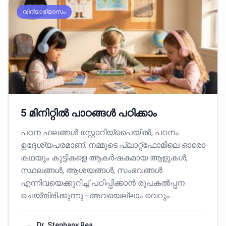
വിദ്യാഭ്യാസം
5 മിനിറ്റിൽ പാഠങ്ങൾ പഠിക്കാം
പഠന ഫലങ്ങൾ സ്റ്റോറിയ്പൈയിൽ, പഠനം
ഉദ്ദേശ്യപരമാണ്. നമ്മുടെ പ്ലാറ്റ്‌ഫോമിലെ ഓരോ
കഥയും കുട്ടികളെ ആകർഷകമായ ആളുകൾ,
സ്ഥലങ്ങൾ, ആശയങ്ങൾ, സംഭവങ്ങൾ
എന്നിവയെക്കുറിച്ച് പഠിപ്പിക്കാൻ രൂപകൽപ്പന
ചെയ്തിരിക്കുന്നു—അവയെല്ലാം വെറും…
Dr. Stephany Rea