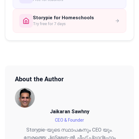
Storypie for Homeschools
Try free for 7 days
About the Author
Jaikaran Sawhny
CEO & Founder
Storypie-യുടെ സ്ഥാപകനും CEO യും.
നേരത്തെ: JioSaavn-ൽ ചീഫ് പ്ലാറ്റ്ഫോം