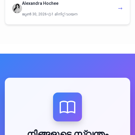
Alexandra Hochee
ജൂൺ 30, 2026
•
1 മിനിറ്റ് വായന
നിങ്ങളുടെ സ്വന്തം