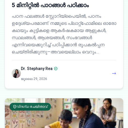
5 മിനിറ്റിൽ പാഠങ്ങൾ പഠിക്കാം
പഠന ഫലങ്ങൾ സ്റ്റോറിയ്പൈയിൽ, പഠനം
ഉദ്ദേശ്യപരമാണ്. നമ്മുടെ പ്ലാറ്റ്‌ഫോമിലെ ഓരോ
കഥയും കുട്ടികളെ ആകർഷകമായ ആളുകൾ,
സ്ഥലങ്ങൾ, ആശയങ്ങൾ, സംഭവങ്ങൾ
എന്നിവയെക്കുറിച്ച് പഠിപ്പിക്കാൻ രൂപകൽപ്പന
ചെയ്തിരിക്കുന്നു—അവയെല്ലാം വെറും…
Dr. Stephany Rea
ജൂലൈ 29, 2026
വിദഗ്ധ രചയിതാവ്