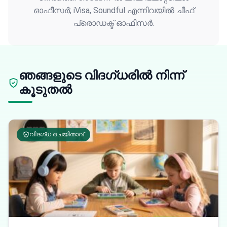
ഓഫീസർ; iVisa, Soundful എന്നിവയിൽ ചീഫ്
പ്രൊഡക്ട് ഓഫീസർ.
ഞങ്ങളുടെ വിദഗ്ധരിൽ നിന്ന്
കൂടുതൽ
വിദഗ്ധ രചയിതാവ്