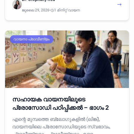
ജൂലൈ 29, 2026
•
1 മിനിറ്റ് വായന
വായനാ പ്രാവീണ്യം
സഹായക വായനയിലൂടെ
പ്രോസോഡി പഠിപ്പിക്കൽ – ഭാഗം 2
എന്റെ മുമ്പത്തെ ബ്ലോഗുകളിൽ (ലിങ്ക്),
വായനയിലെ പ്രോസോഡിയുടെ സ്വഭാവം,