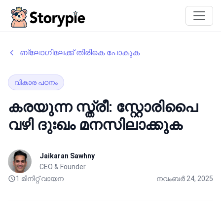
Storypie
ബ്ലോഗിലേക്ക് തിരികെ പോകുക
വികാര പഠനം
കരയുന്ന സ്ത്രീ: സ്റ്റോരിപൈ
വഴി ദുഃഖം മനസിലാക്കുക
Jaikaran Sawhny
CEO & Founder
1 മിനിറ്റ് വായന
നവംബർ 24, 2025