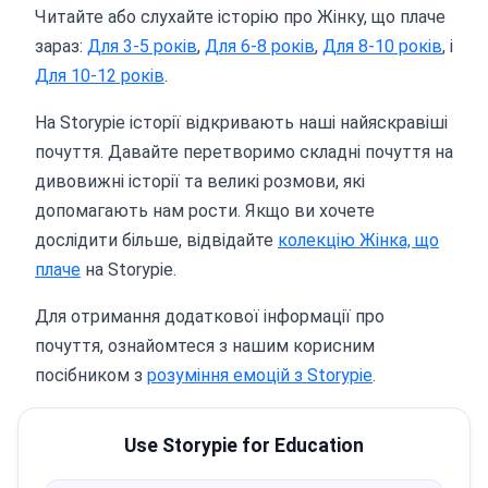
Читайте або слухайте історію про Жінку, що плаче
зараз:
Для 3-5 років
,
Для 6-8 років
,
Для 8-10 років
, і
Для 10-12 років
.
На Storypie історії відкривають наші найяскравіші
почуття. Давайте перетворимо складні почуття на
дивовижні історії та великі розмови, які
допомагають нам рости. Якщо ви хочете
дослідити більше, відвідайте
колекцію Жінка, що
плаче
на Storypie.
Для отримання додаткової інформації про
почуття, ознайомтеся з нашим корисним
посібником з
розуміння емоцій з Storypie
.
Use Storypie for Education