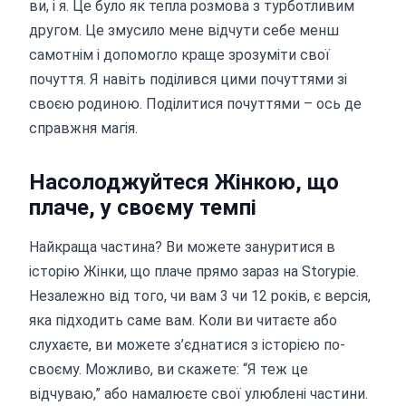
ви, і я. Це було як тепла розмова з турботливим
другом. Це змусило мене відчути себе менш
самотнім і допомогло краще зрозуміти свої
почуття. Я навіть поділився цими почуттями зі
своєю родиною. Поділитися почуттями – ось де
справжня магія.
Насолоджуйтеся Жінкою, що
плаче, у своєму темпі
Найкраща частина? Ви можете зануритися в
історію Жінки, що плаче прямо зараз на Storypie.
Незалежно від того, чи вам 3 чи 12 років, є версія,
яка підходить саме вам. Коли ви читаєте або
слухаєте, ви можете з’єднатися з історією по-
своєму. Можливо, ви скажете: “Я теж це
відчуваю,” або намалюєте свої улюблені частини.